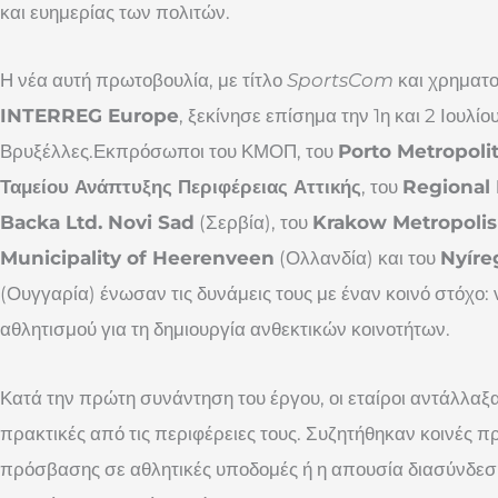
και ευημερίας των πολιτών.
Η νέα αυτή πρωτοβουλία, με τίτλο
SportsCom
και χρηματ
INTERREG Europe
, ξεκίνησε επίσημα την 1η και 2 Ιουλίου
Βρυξέλλες.Εκπρόσωποι του ΚΜΟΠ, του
Porto Metropoli
Ταμείου Ανάπτυξης Περιφέρειας Αττικής
, του
Regional
Backa Ltd. Novi Sad
(Σερβία), του
Krakow Metropolis
Municipality of Heerenveen
(Ολλανδία) και του
Nyíre
(Ουγγαρία) ένωσαν τις δυνάμεις τους με έναν κοινό στόχο:
αθλητισμού για τη δημιουργία ανθεκτικών κοινοτήτων.
Κατά την πρώτη συνάντηση του έργου, οι εταίροι αντάλλαξα
πρακτικές από τις περιφέρειες τους. Συζητήθηκαν κοινές π
πρόσβασης σε αθλητικές υποδομές ή η απουσία διασύνδεση