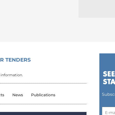
OR TENDERS
 information.
Subscr
cts
News
Publications