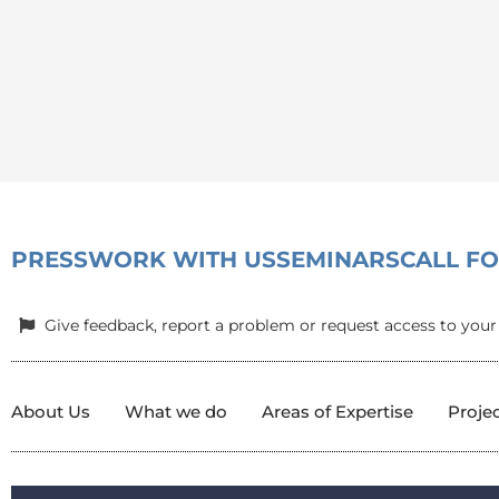
PRESS
WORK WITH US
SEMINARS
CALL F
Give feedback, report a problem or request access to your
About Us
What we do
Areas of Expertise
Proje