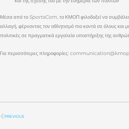
και της σχέσης του με την ευημερία των πολιτών
Μέσα από το
SportsCom
, το ΚΜΟΠ φιλοδοξεί να συμβάλει
αλλαγή, φέρνοντας τον αθλητισμό πιο κοντά σε όλους και μ
πολιτικές σε πραγματικά εργαλεία υποστήριξης της ανθρώ
Για περισσότερες πληροφορίες:
communication@kmop
PREVIOUS
Prev