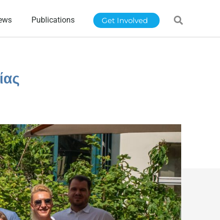
ews
Publications
Get Involved
ίας