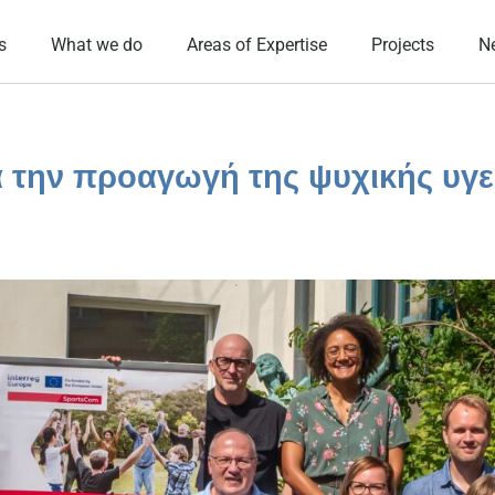
s
What we do
Areas of Expertise
Projects
N
 την προαγωγή της ψυχικής υγε