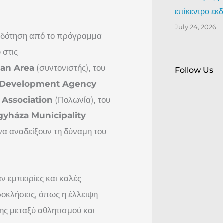
επίκεντρο ε
July 24, 2026
οδότηση από το πρόγραμμα
 στις
tan Area
(συντονιστής), του
Follow Us
 Development Agency
 Association
(Πολωνία), του
gyháza Municipality
 να αναδείξουν τη δύναμη του
ν εμπειρίες και καλές
ροκλήσεις, όπως η έλλειψη
ς μεταξύ αθλητισμού και