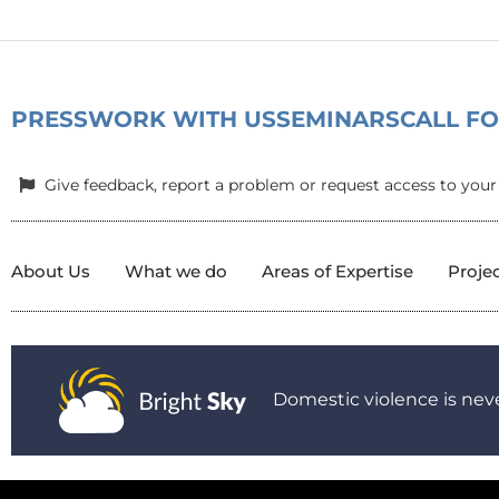
PRESS
WORK WITH US
SEMINARS
CALL F
Give feedback, report a problem or request access to your
About Us
What we do
Areas of Expertise
Proje
Domestic violence is neve
© 2025 All Rights Reserved.
|
Privacy Policy
|
Child Protection P