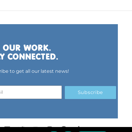
ibe to get all our latest news!
Subscribe
L
T
Y
I
S
T