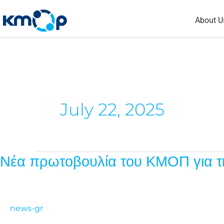
Skip
About U
to
content
July 22, 2025
Νέα πρωτοβουλία του ΚΜΟΠ για τη
Νέα
πρωτοβουλία
του
ΚΜΟΠ
news-gr
για