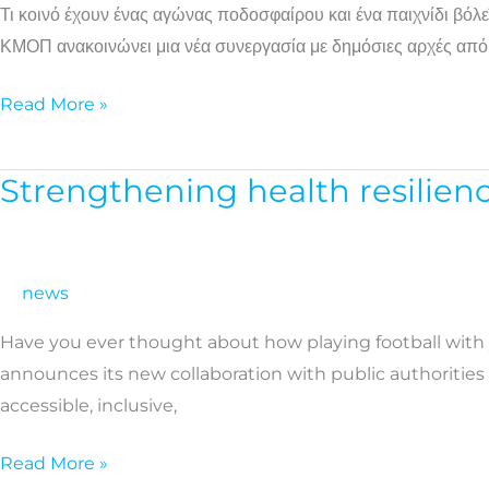
Τι κοινό έχουν ένας αγώνας ποδοσφαίρου και ένα παιχνίδι βόλεϊ
την
ΚΜΟΠ ανακοινώνει μια νέα συνεργασία με δημόσιες αρχές από 7 
προαγωγή
της
Read More »
ψυχικής
υγείας
μέσω
Strengthening health resilie
Strengthening
του
health
αθλητισμού
resilience
in
news
European
Have you ever thought about how playing football with yo
regions
announces its new collaboration with public authoritie
through
accessible, inclusive,
community
sport
Read More »