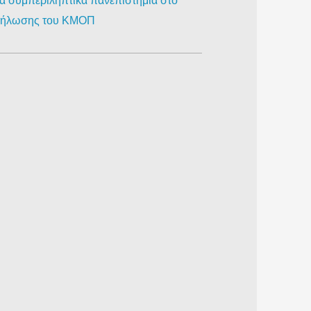
ια συμπεριληπτικά πανεπιστήμια στο
κδήλωσης του ΚΜΟΠ