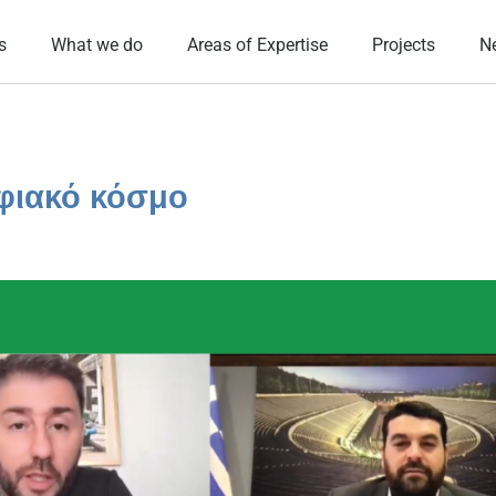
s
What we do
Areas of Expertise
Projects
N
ηφιακό κόσμο