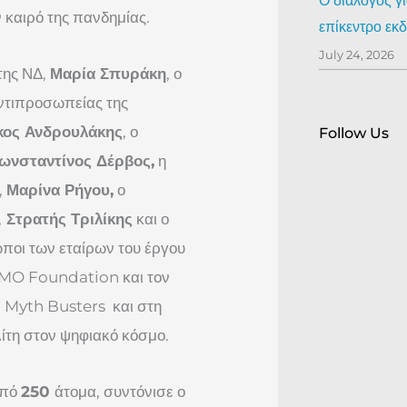
Ο διάλογος γ
 καιρό της πανδημίας.
επίκεντρο ε
July 24, 2026
της ΝΔ,
Μαρία Σπυράκη
, ο
ντιπροσωπείας της
κος Ανδρουλάκης
, ο
Follow Us
ωνσταντίνος Δέρβος,
η
,
Μαρίνα Ρήγου,
ο
,
Στρατής Τριλίκης
και ο
ωποι των εταίρων του έργου
OMO Foundation και τον
 Myth Busters και στη
ίτη στον ψηφιακό κόσμο.
από
250
άτομα, συντόνισε ο