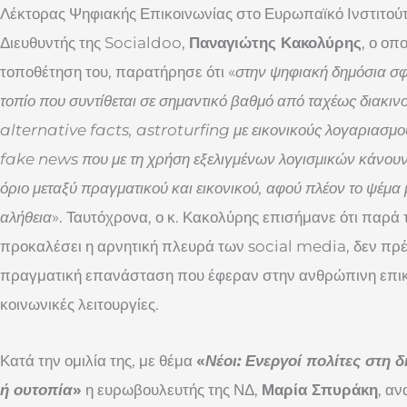
Λέκτορας Ψηφιακής Επικοινωνίας στο Ευρωπαϊκό Ινστιτούτ
Διευθυντής της Socialdoo,
Παναγιώτης Κακολύρης
, ο οπ
τοποθέτηση του, παρατήρησε ότι «
στην ψηφιακή δημόσια σφ
τοπίο που συντίθεται σε σημαντικό βαθμό από ταχέως διακι
alternative
facts
,
astroturfing
με εικονικούς λογαριασμ
fake
news
που με τη χρήση εξελιγμένων λογισμικών κάνου
όριο μεταξύ πραγματικού και εικονικού, αφού πλέον το ψέμα μο
αλήθεια
». Ταυτόχρονα, ο κ. Κακολύρης επισήμανε ότι παρά
προκαλέσει η αρνητική πλευρά των social media, δεν πρέ
πραγματική επανάσταση που έφεραν στην ανθρώπινη επικο
κοινωνικές λειτουργίες.
Κατά την ομιλία της, με θέμα
«
Νέοι: Ενεργοί πολίτες στη 
ή ουτοπία
»
η ευρωβουλευτής της ΝΔ,
Μαρία Σπυράκη
, α