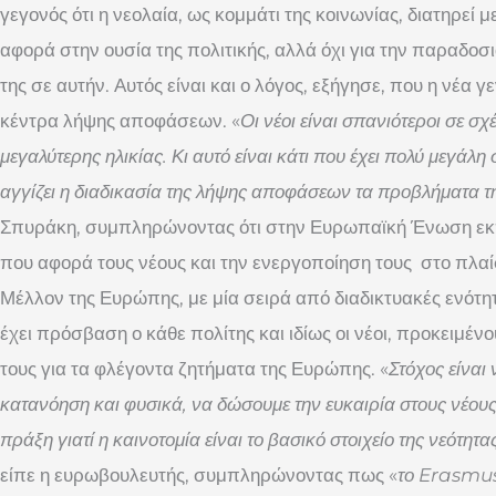
γεγονός ότι η νεολαία, ως κομμάτι της κοινωνίας, διατηρεί μ
αφορά στην ουσία της πολιτικής, αλλά όχι για την παραδοσι
της σε αυτήν. Αυτός είναι και ο λόγος, εξήγησε, που η νέα
κέντρα λήψης αποφάσεων. «
Οι νέοι είναι σπανιότεροι σε σ
μεγαλύτερης ηλικίας. Κι αυτό είναι κάτι που έχει πολύ μεγάλ
αγγίζει η διαδικασία της λήψης αποφάσεων τα προβλήματα τ
Σπυράκη, συμπληρώνοντας ότι στην Ευρωπαϊκή Ένωση εκπ
που αφορά τους νέους και την ενεργοποίηση τους στο πλαίσ
Μέλλον της Ευρώπης, με μία σειρά από διαδικτυακές ενότητ
έχει πρόσβαση ο κάθε πολίτης και ιδίως οι νέοι, προκειμέ
τους για τα φλέγοντα ζητήματα της Ευρώπης. «
Στόχος είναι 
κατανόηση και φυσικά, να δώσουμε την ευκαιρία στους νέους 
πράξη γιατί η καινοτομία είναι το βασικό στοιχείο της νεότητ
είπε η ευρωβουλευτής, συμπληρώνοντας πως «
το
Erasmu