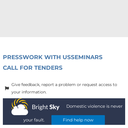
PRESS
WORK WITH US
SEMINARS
CALL FOR TENDERS
Give feedback, report a problem or request access to
your information.
Domestic violence is never
your fault.
Find help now