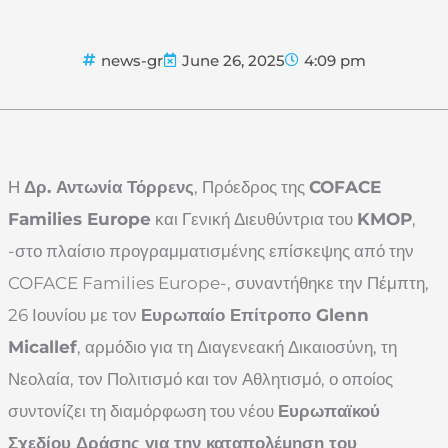
news-gr
June 26, 2025
4:09 pm
Η
Δρ. Αντωνία Τόρρενς
, Πρόεδρος της
COFACE
Families Europe
και Γενική Διευθύντρια του
KMOP
,
-στο πλαίσιο προγραμματισμένης επίσκεψης από την
COFACE Families Europe-, συναντήθηκε την Πέμπτη,
26 Ιουνίου με τον
Ευρωπαίο Επίτροπο Glenn
Micallef
, αρμόδιο για τη Διαγενεακή Δικαιοσύνη, τη
Νεολαία, τον Πολιτισμό και τον Αθλητισμό, ο οποίος
συντονίζει τη διαμόρφωση του νέου
Ευρωπαϊκού
Σχεδίου Δράσης για την καταπολέμηση του