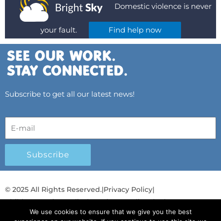
Domestic violence is never
your fault.
Find help now
Subscribe to get all our latest news!
Subscribe
© 2025 All Rights Reserved.
|
Privacy Policy
|
Child Protection Policy
|
Gender Equality Plan
|
We use cookies to ensure that we give you the best
Λογοδοσία και Διαφάνεια