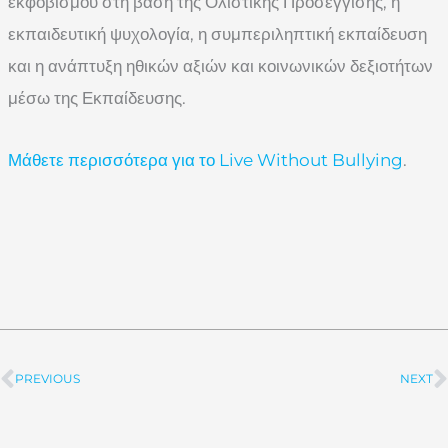
εκφοβισμού στη βάση της Ολιστικής Προσέγγισης, η
εκπαιδευτική ψυχολογία, η συμπεριληπτική εκπαίδευση
και η ανάπτυξη ηθικών αξιών και κοινωνικών δεξιοτήτων
μέσω της Εκπαίδευσης.
Μάθετε περισσότερα για το Live Without Bullying
.
PREVIOUS
NEXT
Prev