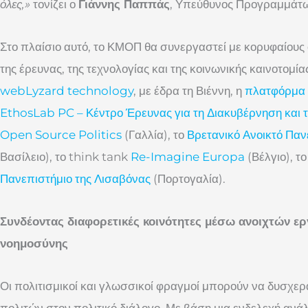
όλες,»
τονίζει ο
Γιάννης Παππάς
, Υπεύθυνος Προγραμμάτ
Στο πλαίσιο αυτό, το ΚΜΟΠ θα συνεργαστεί με κορυφαίους 
της έρευνας, της τεχνολογίας και της κοινωνικής καινοτομία
webLyzard technology
, με έδρα τη Βιέννη, η
πλατφόρμα
EthosLab PC – Κέντρο Έρευνας για τη Διακυβέρνηση και τ
Open Source Politics
(Γαλλία), το
Βρετανικό Ανοικτό Παν
Βασίλειο), το think tank
Re-Imagine Europa
(Βέλγιο), τ
Πανεπιστήμιο της Λισαβόνας
(Πορτογαλία).
Συνδέοντας διαφορετικές κοινότητες μέσω ανοιχτών ερ
νοημοσύνης
Οι πολιτισμικοί και γλωσσικοί φραγμοί μπορούν να δυσχε
πολιτών στον πολιτικό διάλογο. Με βάση μια ενδελεχή αν