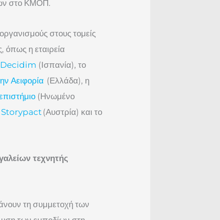
ων στο ΚΜΟΠ.
οργανισμούς στους τομείς
ς, όπως η εταιρεία
 Decidim
(Ισπανία), το
ην Αειφορία
(Ελλάδα), η
επιστήμιο
(Ηνωμένο
ο
Storypact
(Αυστρία) και το
γαλείων τεχνητής
ράνουν τη συμμετοχή των
άλυση των εμποδίων στη