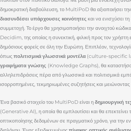
δημοκρατική διαβούλευση, το MultiPoD θα αξιοποιήσει την
διασυνδέσει υπάρχουσες κοινότητες
και να ενισχύσει τη
συμμετοχή. Το έργο θα χρησιμοποιήσει την ανοιχτού κώδι
Decidim, της οποίας η συνεκτική, φιλική προς τον χρήστη ε
δημόσιους φορείς σε όλη την Ευρώπη. Επιπλέον, τεχνολογί
όπως
πολιτισμικά
γλωσσικά μοντέλα
(culture-specific
γραφήματα γνώσης
(Knowledge Graphs), θα καταστήσου
αλληλεπιδράσεις πέρα από γλωσσικά και πολιτισμικά εμπ
ισορροπημένες, τεκμηριωμένες συζητήσεις και μειώνοντας 
Ένα βασικό στοιχείο του MultiPoD είναι η
δημιουργική τ
(Generative AI), η οποία θα εμπλουτίσει και θα επεκτείνει 
οπτικοποίησης δεδομένων σε πραγματικό χρόνο, για την εν
διαλόγου. Ένας εξειδικευμένος
πίνακας οπτικής ανάλυση