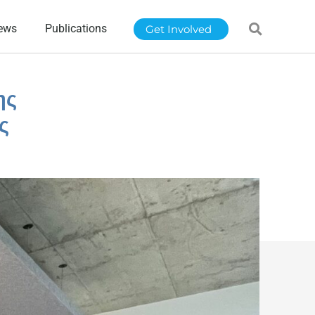
ews
Publications
Get Involved
ης
ς