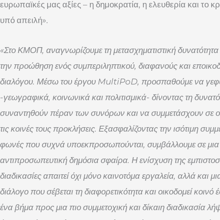
ευρωπαϊκές μας αξίες – η δημοκρατία, η ελευθερία και το κρ
υπό απειλή».
«Στο ΚΜΟΠ, αναγνωρίζουμε τη μετασχηματιστική δυνατότητα 
την προώθηση ενός συμπεριληπτικού, διαφανούς και εποικο
διαλόγου. Μέσω του έργου MultiPoD, προσπαθούμε να γε
-γεωγραφικά, κοινωνικά και πολιτισμικά- δίνοντας τη δυνατό
συναντηθούν πέραν των συνόρων και να συμμετάσχουν σε ου
τις κοινές τους προκλήσεις. Εξασφαλίζοντας την ισότιμη συμ
φωνές που συχνά υποεκπροσωπούνται, συμβάλλουμε σε μια π
αντιπροσωπευτική δημόσια σφαίρα. Η ενίσχυση της εμπιστοσ
διαδικασίες απαιτεί όχι μόνο καινοτόμα εργαλεία, αλλά και 
διάλογο που σέβεται τη διαφορετικότητα και οικοδομεί κοινό
ένα βήμα προς μια πιο συμμετοχική και δίκαιη διαδικασία λ