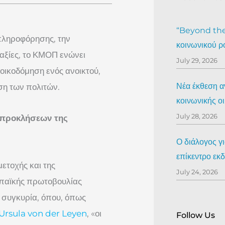
“Beyond the 
πληροφόρησης, την
κοινωνικού ρ
 αξίες, το ΚΜΟΠ ενώνει
July 29, 2026
οικοδόμηση ενός ανοικτού,
Νέα έκθεση αν
ση των πολιτών.
κοινωνικής ο
July 28, 2026
ν προκλήσεων της
Ο διάλογος γ
επίκεντρο ε
ετοχής και της
July 24, 2026
ωπαϊκής πρωτοβουλίας
η συγκυρία, όπου, όπως
Ursula von der Leyen
, «οι
Follow Us