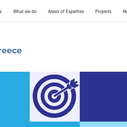
s
What we do
Areas of Expertise
Projects
N
reece