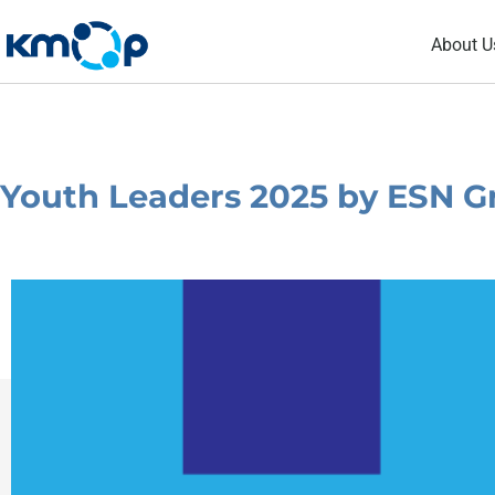
Skip
About U
to
content
Youth Leaders 2025 by ESN G