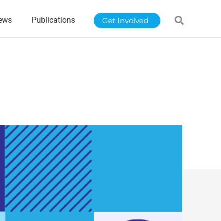
ews
Publications
Get Involved