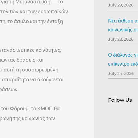
 για τη Μετανάστευση — το
July 29, 2026
 πολιτών και των ευρωπαϊκών
Νέα έκθεση αν
, το άσυλο και την ένταξη
κοινωνικής ο
July 28, 2026
εταναστευτικές κοινότητες,
Ο διάλογος γ
ώντας δράσεις και
επίκεντρο ε
εί αυτή τη συσσωρευμένη
July 24, 2026
αι απαραίτητο να ακούγονται
οφάσεων.
Follow Us
 του Φόρουμ, το ΚΜΟΠ θα
φωνή της κοινωνίας των