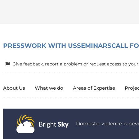
PRESS
WORK WITH US
SEMINARS
CALL F
Give feedback, report a problem or request access to your
About Us
What we do
Areas of Expertise
Proje
Domestic violence is neve