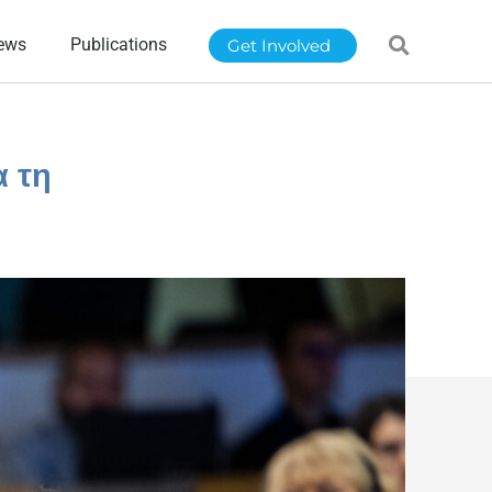
ews
Publications
Get Involved
α τη