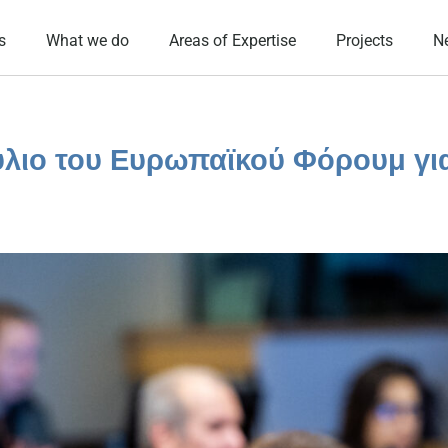
s
What we do
Areas of Expertise
Projects
N
ύλιο του Ευρωπαϊκού Φόρουμ γι