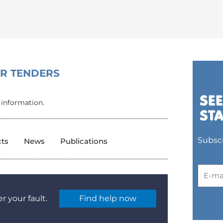
OR TENDERS
 information.
Subscr
cts
News
Publications
r your fault.
Find help now