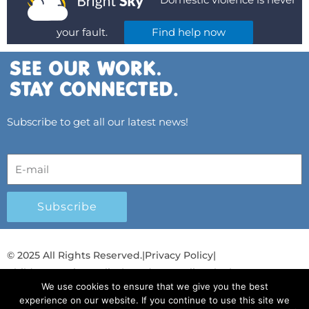
your fault.
Find help now
Subscribe to get all our latest news!
Subscribe
© 2025 All Rights Reserved.
|
Privacy Policy
|
Child Protection Policy
|
Gender Equality Plan
|
We use cookies to ensure that we give you the best
Λογοδοσία και Διαφάνεια
experience on our website. If you continue to use this site we