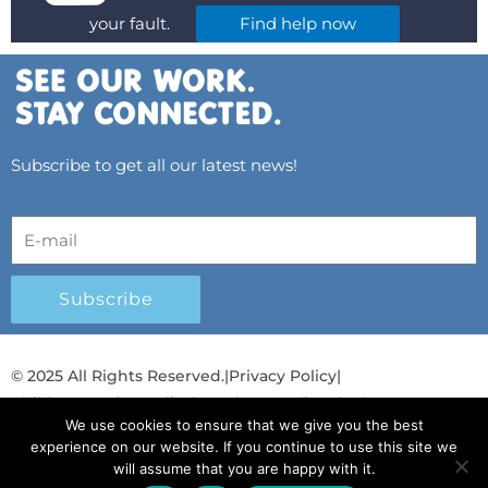
your fault.
Find help now
Subscribe to get all our latest news!
Subscribe
© 2025 All Rights Reserved.
|
Privacy Policy
|
Child Protection Policy
|
Gender Equality Plan
|
We use cookies to ensure that we give you the best
Λογοδοσία και Διαφάνεια
experience on our website. If you continue to use this site we
will assume that you are happy with it.
F
L
T
Y
I
S
T