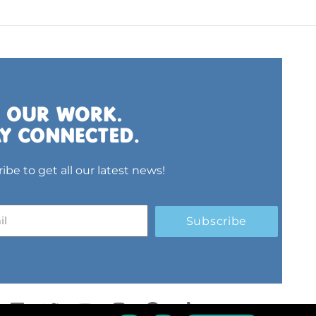
ibe to get all our latest news!
Subscribe
L
T
Y
I
S
T