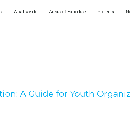
s
What we do
Areas of Expertise
Projects
N
ation: A Guide for Youth Organi