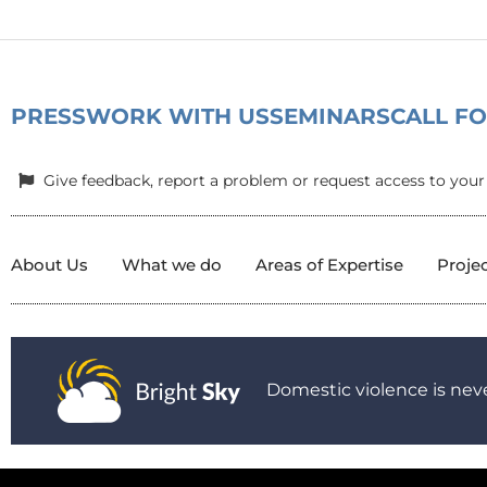
για
οργανισμούς
νεολαίας
PRESS
WORK WITH US
SEMINARS
CALL F
Give feedback, report a problem or request access to your
About Us
What we do
Areas of Expertise
Proje
Domestic violence is neve
© 2025 All Rights Reserved.
|
Privacy Policy
|
Child Protection P