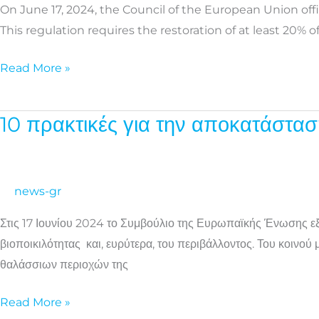
On June 17, 2024, the Council of the European Union off
A
This regulation requires the restoration of at least 20%
Guide
for
Read More »
Youth
Organizations
10 πρακτικές για την αποκατάστασ
10
πρακτικές
για
την
news-gr
αποκατάσταση
Στις 17 Ιουνίου 2024 το Συμβούλιο της Ευρωπαϊκής Ένωσης εξέ
της
βιοποικιλότητας και, ευρύτερα, του περιβάλλοντος. Του κοινο
φύσης
θαλάσσιων περιοχών της
|
Ένας
Read More »
οδηγός