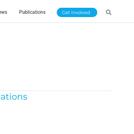
ews
Publications
Get Involved
zations