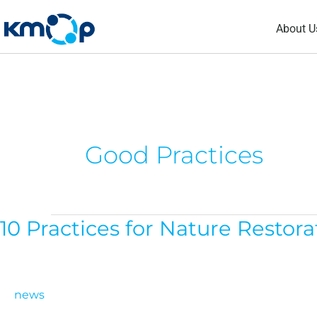
Skip
About U
to
content
Good Practices
10 Practices for Nature Restor
10
Practices
for
Nature
news
Restoration: