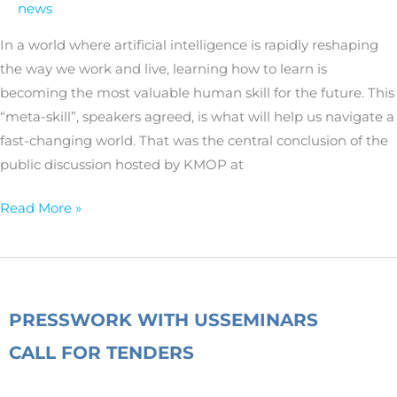
news
be
the
In a world where artificial intelligence is rapidly reshaping
most
the way we work and live, learning how to learn is
valuable
becoming the most valuable human skill for the future. This
skill
“meta-skill”, speakers agreed, is what will help us navigate a
for
fast-changing world. That was the central conclusion of the
the
public discussion hosted by KMOP at
future?
Read More »
PRESS
WORK WITH US
SEMINARS
CALL FOR TENDERS