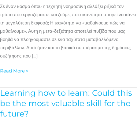
σημαντική
Σε έναν κόσμο όπου η τεχνητή νοημοσύνη αλλάζει ριζικά τον
δεξιότητα
τρόπο που εργαζόμαστε και ζούμε, ποια ικανότητα μπορεί να κάνει
στην
τη μεγαλύτερη διαφορά; Η ικανότητα να «μαθαίνουμε πώς να
εποχή
μαθαίνουμε». Αυτή η μετα-δεξιότητα αποτελεί πυξίδα που μας
της
βοηθά να πλοηγούμαστε σε ένα ταχύτατα μεταβαλλόμενο
Τεχνητής
περιβάλλον. Αυτό ήταν και το βασικό συμπέρασμα της δημόσιας
Νοημοσύνης;
συζήτησης που […]
Read More »
Learning how to learn: Could this
Learning
how
be the most valuable skill for the
to
future?
learn:
Could
this