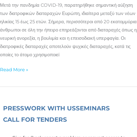
των
Μετά την πανδημία COVID-19, παρατηρήθηκε σημαντική αύξηση
διατροφικών
των διατροφικών διαταραχών Ευρώπη, ιδιαίτερα μεταξύ των νέων
διαταραχών
ηλικίας 15 έως 25 ετών. Σήμερα, περισσότεροι από 20 εκατομμύρια
άνθρωποι σε όλη την ήπειρο επηρεάζονται από διαταραχές όπως η
νευρική ανορεξία, η βουλιμία και η επεισοδιακή υπερφαγία. Οι
διατροφικές διαταραχές αποτελούν ψυχικές διαταραχές, κατά τις
οποίες το άτομο χρησιμοποιεί
Read More »
PRESS
WORK WITH US
SEMINARS
CALL FOR TENDERS