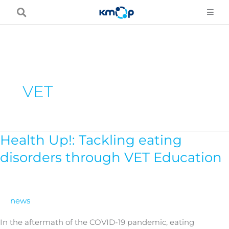
Skip
to
content
VET
Health Up!: Tackling eating
Health
Up!:
disorders through VET Education
Tackling
eating
disorders
news
through
VET
In the aftermath of the COVID-19 pandemic, eating