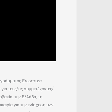
ρογράμματος Erasmus+
ια τους/τις συμμετέχοντες/
βακία, την Ελλάδα, τη
καιρία για την ενίσχυση των