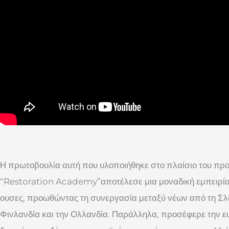
Η πρωτοβουλία αυτή που υλοποιήθηκε στο πλαίσιο του π
“Restoration Academy”αποτέλεσε μια μοναδική εμπειρία γ
ουσες, προωθώντας τη συνεργασία μεταξύ νέων από τη Σλο
Φινλανδία και την Ολλανδία. Παράλληλα, προσέφερε την ευ