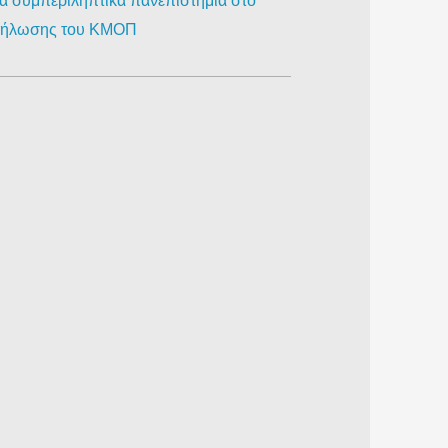
ια συμπεριληπτικά πανεπιστήμια στο
κδήλωσης του ΚΜΟΠ