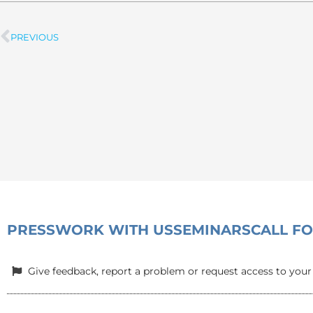
PREVIOUS
Prev
PRESS
WORK WITH US
SEMINARS
CALL F
Give feedback, report a problem or request access to your