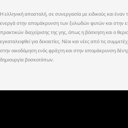
Η ελληνική αποστολή, σε συνεργασία με ειδικούς και έναν 
ενεργά στην απομάκρυνση των ξυλωδών φυτών και στην
πρακτικών διαχείρισης της γης, όπως η βόσκηση και ο θερι
εγκαταλειφθεί για δεκαετίες. Νέοι και νέες από τις συμμε
στην οικοδόμηση ενός φράχτη και στην απομάκρυνση δέντ
δημιουργία βοσκοτόπων.