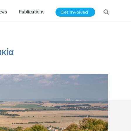
ews
Publications
Get Involved
κία