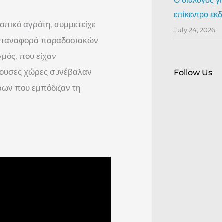
Ο διάλογος γ
επίκεντρο ε
τοπικό αγρότη, συμμετείχε
July 24, 2026
 επαναφορά παραδοσιακών
σμός, που είχαν
τέχουσες χώρες συνέβαλαν
Follow Us
ρων που εμπόδιζαν τη