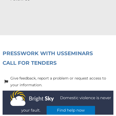
PRESS
WORK WITH US
SEMINARS
CALL FOR TENDERS
Give feedback, report a problem or request access to
your information.
Domestic violence is never
your fault.
Find help now