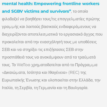
mental health: Empowering frontline workers
and SGBV victims and survivors”
, το οποίο
φιλοδοξεί να βοηθήσει τους/τις επαγγελµατίες πρώτης
γραµµής και λοιπούς βασικούς ενδιαφερόµενους να
διαχειρίζονται αποτελεσµατικά το εργασιακό άγχος που
προκαλείται από την ενασχόλησή τους µε υποθέσεις
ΣΕΒ και να στηρίξει τις επιζήσασες ΣΕΒ στην
προσπάθειά τους να ανακάµψουν από τα τραύµατά
τους. Το WeToo χρηµατοδοτείται από το Πρόγραµµα
«∆ικαιώµατα, Ισότητα και Ιθαγένεια» (REC) της
Ευρωπαϊκής Ένωσης και υλοποιείται στην Ελλάδα, την
Ιταλία, τη Σερβία, τη Γερµανία και τη Βουλγαρία.