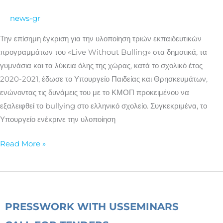
έρχεται
news-gr
στα
ελληνικά
Την επίσημη έγκριση για την υλοποίηση τριών εκπαιδευτικών
σχολεία
προγραμμάτων του «Live Without Bulling» στα δημοτικά, τα
γυμνάσια και τα λύκεια όλης της χώρας, κατά το σχολικό έτος
2020-2021, έδωσε το Υπουργείο Παιδείας και Θρησκευμάτων,
ενώνοντας τις δυνάμεις του με το ΚΜΟΠ προκειμένου να
εξαλειφθεί το bullying στο ελληνικό σχολείο. Συγκεκριμένα, το
Υπουργείο ενέκρινε την υλοποίηση
Read More »
PRESS
WORK WITH US
SEMINARS