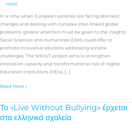
good
news
practices
In a time when European societies are facing dramatic
on
changes and dealing with complex inter-linked global
SSH
problems, greater attention must be given to the insights
students’
Social Sciences and Humanities (SSH) could offer to
&
promote innovative solutions addressing societal
graduates’
challenges. The SHOUT project aims to strengthen
innovativeness
innovation capacity and transformational role of Higher
potential
Education Institutions (HEIs), […]
Read More »
Το «Live Without Bullying» έρχεται
Το
«Live
στα ελληνικά σχολεία
Without
Bullying»