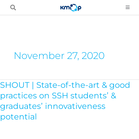
Skip
to
content
November 27, 2020
SHOUT | State-of-the-art & good
SHOUT
|
practices on SSH students’ &
State-
graduates’ innovativeness
of-
potential
the-
art
&