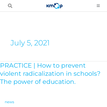
Skip
to
content
July 5, 2021
PRACTICE | How to prevent
PRACTICE
|
violent radicalization in schools?
How
The power of education.
to
prevent
violent
news
radicalization