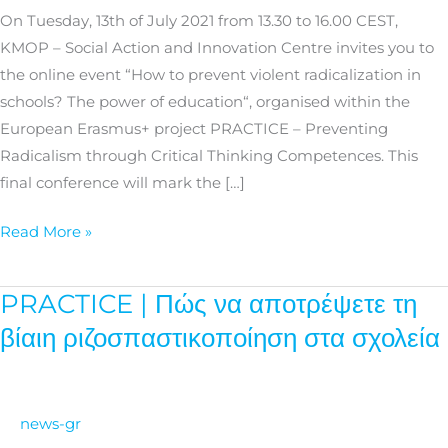
in
On Tuesday, 13th of July 2021 from 13.30 to 16.00 CEST,
schools?
KMOP – Social Action and Innovation Centre invites you to
The
the online event “How to prevent violent radicalization in
power
schools? The power of education“, organised within the
of
European Erasmus+ project PRACTICE – Preventing
education.
Radicalism through Critical Thinking Competences. This
final conference will mark the […]
Read More »
PRACTICE | Πώς να αποτρέψετε τη
PRACTICE
|
βίαιη ριζοσπαστικοποίηση στα σχολεία
Πώς
να
αποτρέψετε
news-gr
τη