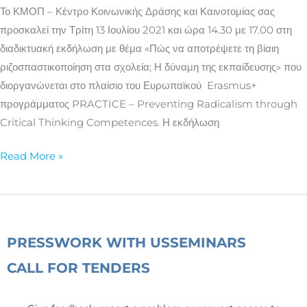
βίαιη
Το ΚΜΟΠ – Κέντρο Κοινωνικής Δράσης και Καινοτομίας σας
ριζοσπαστικοποίηση
προσκαλεί την Τρίτη 13 Ιουλίου 2021 και ώρα 14.30 με 17.00 στη
στα
διαδικτυακή εκδήλωση με θέμα «Πώς να αποτρέψετε τη βίαιη
σχολεία
ριζοσπαστικοποίηση στα σχολεία; Η δύναμη της εκπαίδευσης» που
διοργανώνεται στο πλαίσιο του Ευρωπαϊκού Erasmus+
προγράμματος PRACTICE – Preventing Radicalism through
Critical Thinking Competences. Η εκδήλωση
Read More »
PRESS
WORK WITH US
SEMINARS
CALL FOR TENDERS