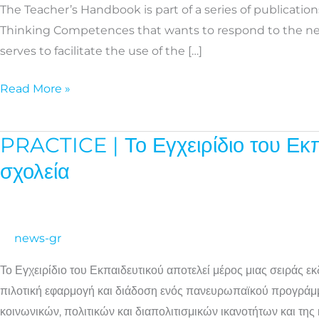
The Teacher’s Handbook is part of a series of publicat
for
Thinking Competences that wants to respond to the need 
the
serves to facilitate the use of the […]
Prevention
of
Read More »
Violent
Radicalisation
at
PRACTICE | Το Εγχειρίδιο του Εκπ
PRACTICE
schools
|
σχολεία
Το
Εγχειρίδιο
του
news-gr
Εκπαιδευτικού
για
Το Εγχειρίδιο του Εκπαιδευτικού αποτελεί μέρος μιας σειράς 
την
πιλοτική εφαρμογή και διάδοση ενός πανευρωπαϊκού προγράμμα
πρόληψη
κοινωνικών, πολιτικών και διαπολιτισμικών ικανοτήτων και τη