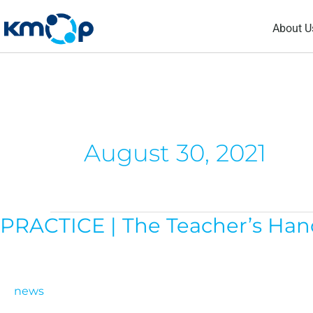
Skip
About U
to
content
August 30, 2021
PRACTICE | The Teacher’s Handb
PRACTICE
|
The
Teacher’s
news
Handbook