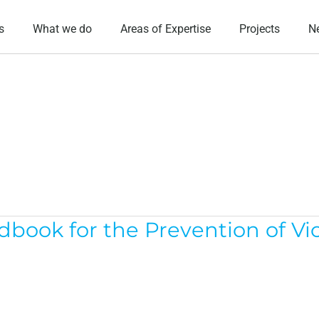
s
What we do
Areas of Expertise
Projects
N
ook for the Prevention of Viol