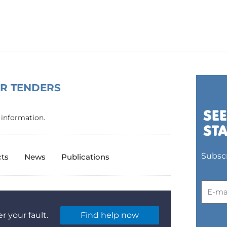
OR TENDERS
 information.
Subscr
cts
News
Publications
r your fault.
Find help now