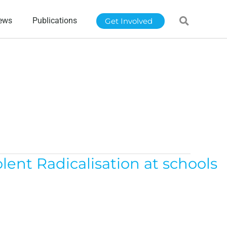
ews
Publications
Get Involved
ent Radicalisation at schools