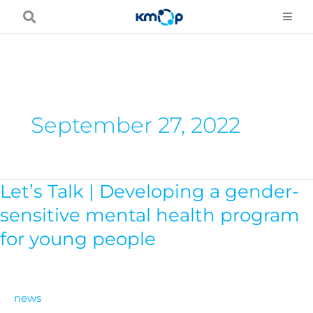
Skip
to
content
September 27, 2022
Let’s Talk | Developing a gender-
Let’s
Talk
sensitive mental health program
|
for young people
Developing
a
gender-
news
sensitive