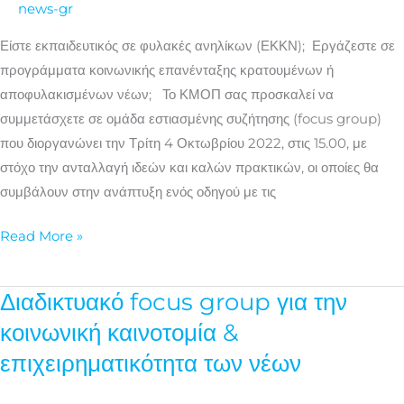
news-gr
ή
αποφυλακισμένων
Είστε εκπαιδευτικός σε φυλακές ανηλίκων (ΕΚΚΝ); Εργάζεστε σε
νέων
προγράμματα κοινωνικής επανένταξης κρατουμένων ή
αποφυλακισμένων νέων; Το ΚΜΟΠ σας προσκαλεί να
συμμετάσχετε σε ομάδα εστιασμένης συζήτησης (focus group)
που διοργανώνει την Τρίτη 4 Οκτωβρίου 2022, στις 15.00, με
στόχο την ανταλλαγή ιδεών και καλών πρακτικών, οι οποίες θα
συμβάλουν στην ανάπτυξη ενός οδηγού με τις
Read More »
Διαδικτυακό focus group για την
Διαδικτυακό
focus
κοινωνική καινοτομία &
group
επιχειρηματικότητα των νέων
για
την