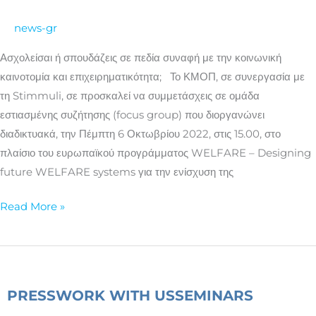
κοινωνική
news-gr
καινοτομία
&
Ασχολείσαι ή σπουδάζεις σε πεδία συναφή με την κοινωνική
επιχειρηματικότητα
καινοτομία και επιχειρηματικότητα; Το ΚΜΟΠ, σε συνεργασία με
των
τη Stimmuli, σε προσκαλεί να συμμετάσχεις σε ομάδα
νέων
εστιασμένης συζήτησης (focus group) που διοργανώνει
διαδικτυακά, την Πέμπτη 6 Οκτωβρίου 2022, στις 15.00, στο
πλαίσιο του ευρωπαϊκού προγράμματος WELFARE – Designing
future WELFARE systems για την ενίσχυση της
Read More »
PRESS
WORK WITH US
SEMINARS