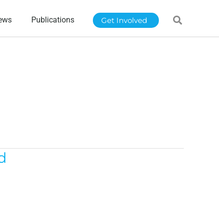
ews
Publications
Get Involved
d