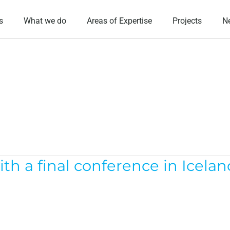
s
What we do
Areas of Expertise
Projects
N
h a final conference in Icelan