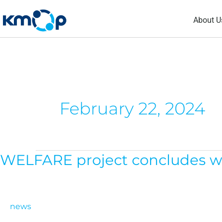
Skip
About U
to
content
February 22, 2024
WELFARE project concludes wit
WELFARE
project
concludes
with
news
a