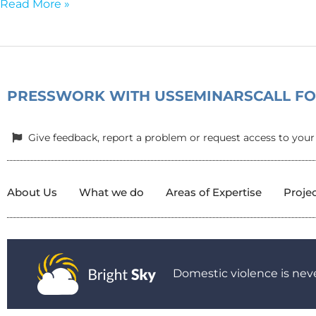
Read More »
PRESS
WORK WITH US
SEMINARS
CALL F
Give feedback, report a problem or request access to your
About Us
What we do
Areas of Expertise
Proje
Domestic violence is neve