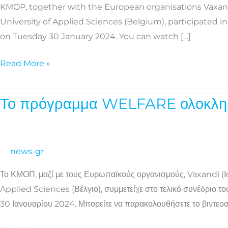
KMOP, together with the European organisations Vaxandi
final
University of Applied Sciences (Belgium), participated i
conference
on Tuesday 30 January 2024. You can watch […]
in
Iceland
Read More »
Το πρόγραμμα WELFARE ολοκληρών
Το
πρόγραμμα
WELFARE
ολοκληρώνεται
news-gr
με
Το ΚΜΟΠ, μαζί με τους Ευρωπαϊκούς οργανισμούς, Vaxandi (
τελικό
Applied Sciences (Βέλγιο), συμμετείχε στο τελικό συνέδριο 
συνέδριο
30 Ιανουαρίου 2024. Μπορείτε να παρακολουθήσετε το βιντεο
στην
Ισλανδία