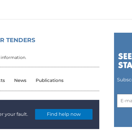
OR TENDERS
 information.
Subscr
cts
News
Publications
r your fault.
Find help now