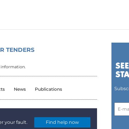
OR TENDERS
 information.
Subscr
cts
News
Publications
r your fault.
Find help now