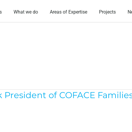
s
What we do
Areas of Expertise
Projects
N
ek President of COFACE Familie