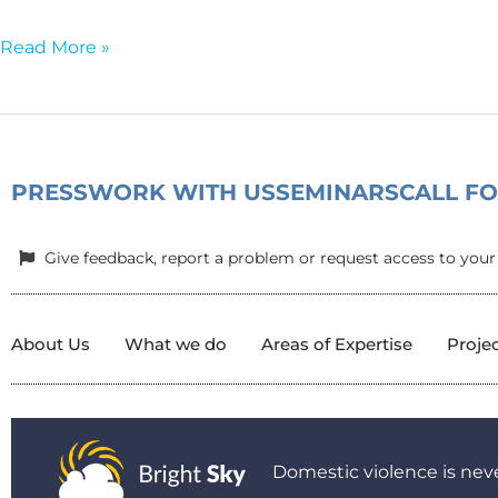
Συνομοσπονδίας
Οικογενειακών
Read More »
Οργανώσεων
Ευρώπης
PRESS
WORK WITH US
SEMINARS
CALL F
Give feedback, report a problem or request access to your
About Us
What we do
Areas of Expertise
Proje
Domestic violence is neve