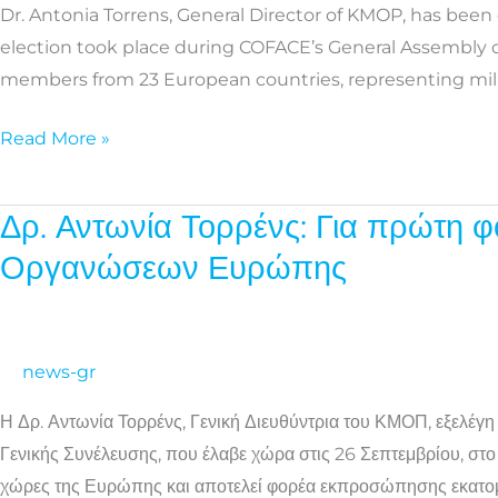
Dr. Antonia Torrens, General Director of KMOP, has been
President
election took place during COFACE’s General Assembly o
of
members from 23 European countries, representing millio
COFACE
Families
Read More »
Europe
Δρ. Αντωνία Τορρένς: Για πρώτη 
Δρ.
Αντωνία
Οργανώσεων Ευρώπης
Τορρένς:
Για
πρώτη
news-gr
φορά
Ελληνίδα
Η Δρ. Αντωνία Τορρένς, Γενική Διευθύντρια του ΚΜΟΠ, εξελ
Πρόεδρος
Γενικής Συνέλευσης, που έλαβε χώρα στις 26 Σεπτεμβρίου, σ
της
χώρες της Ευρώπης και αποτελεί φορέα εκπροσώπησης εκατο