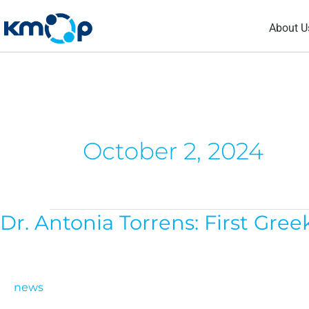
Skip
About U
to
content
October 2, 2024
Dr. Antonia Torrens: First Gre
Dr.
Antonia
Torrens:
First
news
Greek