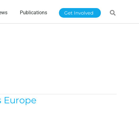
ews
Publications
Get Involved
s Europe