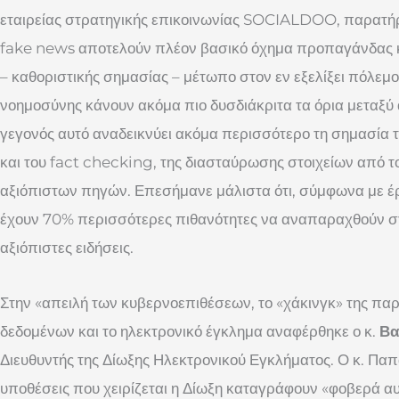
εταιρείας στρατηγικής επικοινωνίας SOCIALDOO, παρατή
fake news αποτελούν πλέον βασικό όχημα προπαγάνδας κ
– καθοριστικής σημασίας – μέτωπο στον εν εξελίξει πόλεμο
νοημοσύνης κάνουν ακόμα πιο δυσδιάκριτα τα όρια μεταξύ 
γεγονός αυτό αναδεικνύει ακόμα περισσότερο τη σημασία 
και του fact checking, της διασταύρωσης στοιχείων από τ
αξιόπιστων πηγών. Επεσήμανε μάλιστα ότι, σύμφωνα με έ
έχουν 70% περισσότερες πιθανότητες να αναπαραχθούν σ
αξιόπιστες ειδήσεις.
Στην «απειλή των κυβερνοεπιθέσεων, το «χάκινγκ» της 
δεδομένων και το ηλεκτρονικό έγκλημα αναφέρθηκε ο κ.
Βα
Διευθυντής της Δίωξης Ηλεκτρονικού Εγκλήματος. Ο κ. Π
υποθέσεις που χειρίζεται η Δίωξη καταγράφουν «φοβερά αυξ