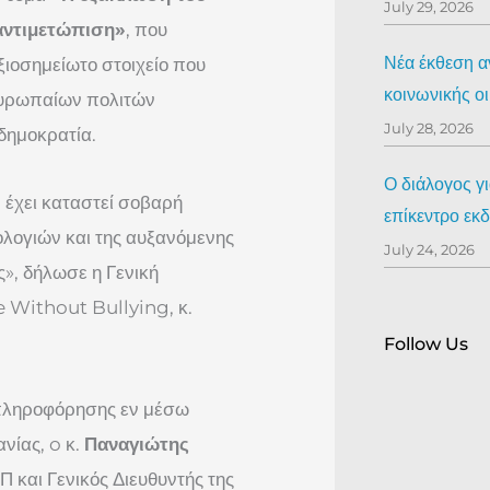
July 29, 2026
 αντιμετώπιση»
, που
Νέα έκθεση αν
ξιοσημείωτο στοιχείο που
κοινωνικής ο
Ευρωπαίων πολιτών
July 28, 2026
 δημοκρατία.
Ο διάλογος γ
 έχει καταστεί σοβαρή
επίκεντρο ε
ολογιών και της αυξανόμενης
July 24, 2026
ς», δήλωσε η Γενική
e Without Bullying, κ.
Follow Us
απληροφόρησης εν μέσω
νίας, o κ.
Παναγιώτης
 και Γενικός Διευθυντής της