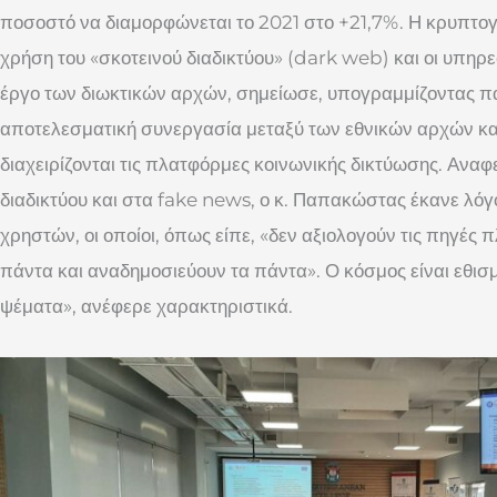
ποσοστό να διαμορφώνεται το 2021 στο +21,7%. Η κρυπτογ
χρήση του «σκοτεινού διαδικτύου» (dark web) και οι υπηρ
έργο των διωκτικών αρχών, σημείωσε, υπογραμμίζοντας πά
αποτελεσματική συνεργασία μεταξύ των εθνικών αρχών κα
διαχειρίζονται τις πλατφόρμες κοινωνικής δικτύωσης. Ανα
διαδικτύου και στα fake news, ο κ. Παπακώστας έκανε λόγο
χρηστών, οι οποίοι, όπως είπε, «δεν αξιολογούν τις πηγές 
πάντα και αναδημοσιεύουν τα πάντα». Ο κόσμος είναι εθι
ψέματα», ανέφερε χαρακτηριστικά.