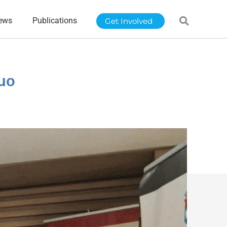
ews
Publications
Get Involved
μο