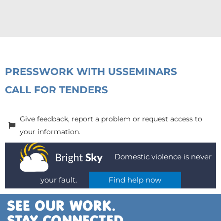
PRESS
WORK WITH US
SEMINARS
CALL FOR TENDERS
Give feedback, report a problem or request access to
your information.
Domestic violence is never
your fault.
Find help now