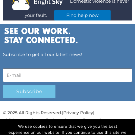
Domestic violence is never
your fault.
Find help now
Subscribe to get all our latest news!
Subscribe
© 2025 All Rights Reserved.
|
Privacy Policy
|
Child Protection Policy
|
Gender Equality Plan
|
We use cookies to ensure that we give you the best
Λογοδοσία και Διαφάνεια
experience on our website. If you continue to use this site we