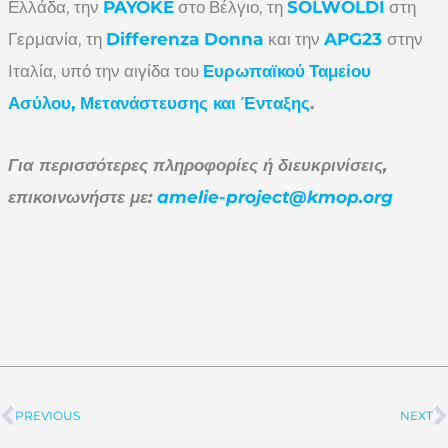
Ελλάδα, την
PAYOKE
στο Βέλγιο, τη
SOLWOLDI
στη
Γερμανία, τη
Differenza
Donna
και την
APG
23
στην
Ιταλία, υπό την αιγίδα του
Ευρωπαϊκού
Ταμείου
Ασύλου, Μετανάστευσης και Ένταξης
.
Για περισσότερες πληροφορίες ή διευκρινίσεις,
επικοινωνήστε με:
amelie-project@kmop.org
PREVIOUS
NEXT
Prev