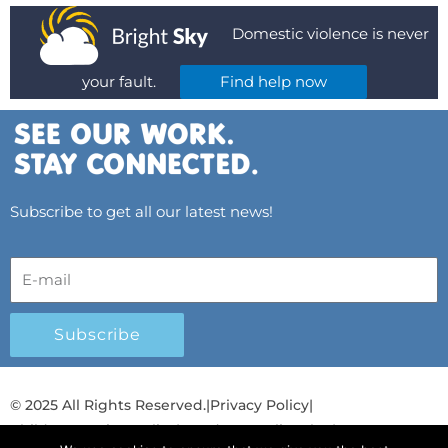
Domestic violence is never
your fault.
Find help now
Subscribe to get all our latest news!
Subscribe
© 2025 All Rights Reserved.
|
Privacy Policy
|
Child Protection Policy
|
Gender Equality Plan
|