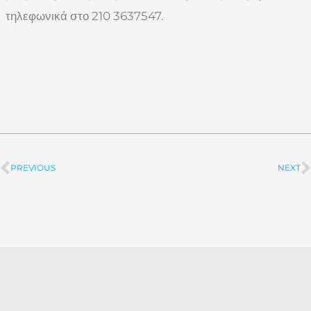
τηλεφωνικά στο 210 3637547.
PREVIOUS
NEXT
Prev