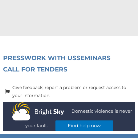
PRESS
WORK WITH US
SEMINARS
CALL FOR TENDERS
Give feedback, report a problem or request access to
your information.
Domestic violence is never
your fault.
Find help now