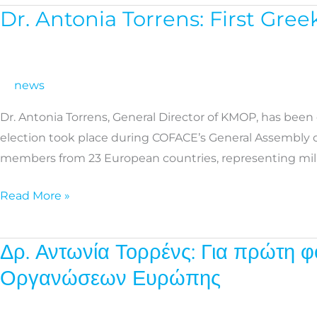
short
Dr. Antonia Torrens: First Gre
Dr.
course
Antonia
Torrens:
First
news
Greek
Dr. Antonia Torrens, General Director of KMOP, has been
President
election took place during COFACE’s General Assembly o
of
members from 23 European countries, representing milli
COFACE
Families
Read More »
Europe
Δρ. Αντωνία Τορρένς: Για πρώτη 
Δρ.
Αντωνία
Οργανώσεων Ευρώπης
Τορρένς:
Για