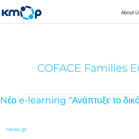
Skip
About U
to
content
COFACE Families E
Nέο e-learning “Ανάπτυξε το δικ
Nέο
e-
learning
“Ανάπτυξε
news-gr
το