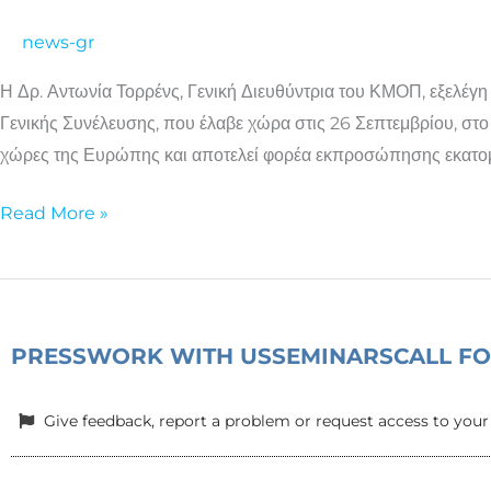
πρώτη
news-gr
φορά
Ελληνίδα
Η Δρ. Αντωνία Τορρένς, Γενική Διευθύντρια του ΚΜΟΠ, εξελ
Πρόεδρος
Γενικής Συνέλευσης, που έλαβε χώρα στις 26 Σεπτεμβρίου, σ
της
χώρες της Ευρώπης και αποτελεί φορέα εκπροσώπησης εκατο
Συνομοσπονδίας
Οικογενειακών
Read More »
Οργανώσεων
Ευρώπης
PRESS
WORK WITH US
SEMINARS
CALL F
Give feedback, report a problem or request access to your