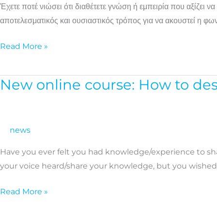
Έχετε ποτέ νιώσει ότι διαθέτετε γνώση ή εμπειρία που αξίζει να 
δικό
αποτελεσματικός και ουσιαστικός τρόπος για να ακουστεί η φων
σου
εκπαιδευτικό
Read More »
πρόγραμμα”
New online course: How to des
New
online
course:
How
news
to
Have you ever felt you had knowledge/experience to shar
design,
your voice heard/share your knowledge, but you wishe
develop
and
Read More »
deliver
your