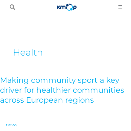
Skip
to
content
Health
Making community sport a key
Making
community
driver for healthier communities
sport
across European regions
a
key
driver
news
for