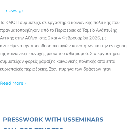
κοινωνικής
news-gr
πολιτικής
για
Το ΚΜΟΠ συμμετείχε σε εργαστήρια κοινωνικής πολιτικής που
πιο
πραγματοποιήθηκαν από το Περιφερειακό Ταμείο Ανάπτυξης
υγιείς
Αττικής στην Αθήνα, στις 3 και 4 Φεβρουαρίου 2026, με
κοινότητες
αντικείμενο την προώθηση πιο υγιών κοινοτήτων και την ενίσχυση
της κοινωνικής συνοχής μέσω του αθλητισμού. Στα εργαστήρια
συμμετείχαν φορείς χάραξης κοινωνικής πολιτικής από επτά
ευρωπαϊκές περιφέρειες. Στον πυρήνα των δράσεων ήταν
Read More »
PRESS
WORK WITH US
SEMINARS