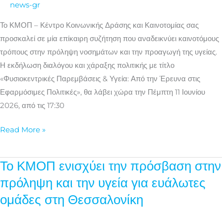
news-gr
Έρευνα
στις
Το ΚΜΟΠ – Κέντρο Κοινωνικής Δράσης και Καινοτομίας σας
Εφαρμόσιμες
προσκαλεί σε μία επίκαιρη συζήτηση που αναδεικνύει καινοτόμους
Πολιτικές
τρόπους στην πρόληψη νοσημάτων και την προαγωγή της υγείας.
Η εκδήλωση διαλόγου και χάραξης πολιτικής με τίτλο
«Φυσιοκεντρικές Παρεμβάσεις & Υγεία: Από την Έρευνα στις
Εφαρμόσιμες Πολιτικές», θα λάβει χώρα την Πέμπτη 11 Ιουνίου
2026, από τις 17:30
Read More »
Το ΚΜΟΠ ενισχύει την πρόσβαση στην
Το
ΚΜΟΠ
πρόληψη και την υγεία για ευάλωτες
ενισχύει
ομάδες στη Θεσσαλονίκη
την
πρόσβαση