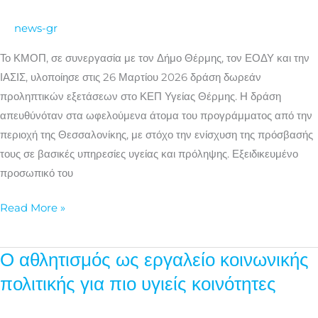
στην
news-gr
πρόληψη
και
Το ΚΜΟΠ, σε συνεργασία με τον Δήμο Θέρμης, τον ΕΟΔΥ και την
την
ΙΑΣΙΣ, υλοποίησε στις 26 Μαρτίου 2026 δράση δωρεάν
υγεία
προληπτικών εξετάσεων στο ΚΕΠ Υγείας Θέρμης. Η δράση
για
απευθύνόταν στα ωφελούμενα άτομα του προγράμματος από την
ευάλωτες
περιοχή της Θεσσαλονίκης, με στόχο την ενίσχυση της πρόσβασής
ομάδες
τους σε βασικές υπηρεσίες υγείας και πρόληψης. Εξειδικευμένο
στη
προσωπικό του
Θεσσαλονίκη
Read More »
Ο αθλητισμός ως εργαλείο κοινωνικής
Ο
αθλητισμός
πολιτικής για πιο υγιείς κοινότητες
ως
εργαλείο