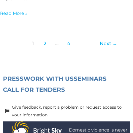
Read More »
1
2
…
4
Next
→
PRESS
WORK WITH US
SEMINARS
CALL FOR TENDERS
Give feedback, report a problem or request access to
your information.
Domestic violence is never