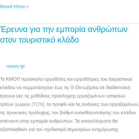
Read More »
Έρευνα για την εμπορία ανθρώπων
Έρευνα
για
στον τουριστικό κλάδο
την
εμπορία
ανθρώπων
news-gr
στον
τουριστικό
Το ΚΜΟΠ προσκαλεί εργοδότες και εργοδότριες του τουριστικού
κλάδο
κλάδου να συμμετάσχουν έως τις 15 Οκτωβρίου σε διαδικτυακή
έρευνα για: τις μεθόδους πρόσληψης εργαζομένων υπηκόων
τρίτων χωρών (TCN), το προφίλ και τις ανάγκες των εργαζομένων,
τις πρακτικές πρόληψης, τον βαθμό ευαισθητοποίησης του κλάδου
απέναντι στην εμπορία ανθρώπων. Τα αποτελέσματα θα
αξιοποιηθούν για τον σχεδιασμό σεμιναρίων ενημέρωσης