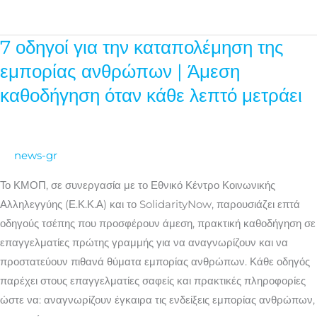
7 οδηγοί για την καταπολέμηση της
7
οδηγοί
εμπορίας ανθρώπων | Άμεση
για
καθοδήγηση όταν κάθε λεπτό μετράει
την
καταπολέμηση
της
news-gr
εμπορίας
ανθρώπων
Το ΚΜΟΠ, σε συνεργασία με το Εθνικό Κέντρο Κοινωνικής
|
Αλληλεγγύης (Ε.Κ.Κ.Α) και το SolidarityNow, παρουσιάζει επτά
Άμεση
οδηγούς τσέπης που προσφέρουν άμεση, πρακτική καθοδήγηση σε
καθοδήγηση
επαγγελματίες πρώτης γραμμής για να αναγνωρίζουν και να
όταν
προστατεύουν πιθανά θύματα εμπορίας ανθρώπων. Κάθε οδηγός
κάθε
παρέχει στους επαγγελματίες σαφείς και πρακτικές πληροφορίες
λεπτό
ώστε να: αναγνωρίζουν έγκαιρα τις ενδείξεις εμπορίας ανθρώπων,
μετράει