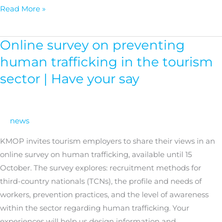
Read More »
Online survey on preventing
Online
survey
human trafficking in the tourism
on
sector | Have your say
preventing
human
trafficking
news
in
the
KMOP invites tourism employers to share their views in an
tourism
online survey on human trafficking, available until 15
sector
October. The survey explores: recruitment methods for
|
third-country nationals (TCNs), the profile and needs of
Have
workers, prevention practices, and the level of awareness
your
within the sector regarding human trafficking. Your
say
experiences will help us design information and