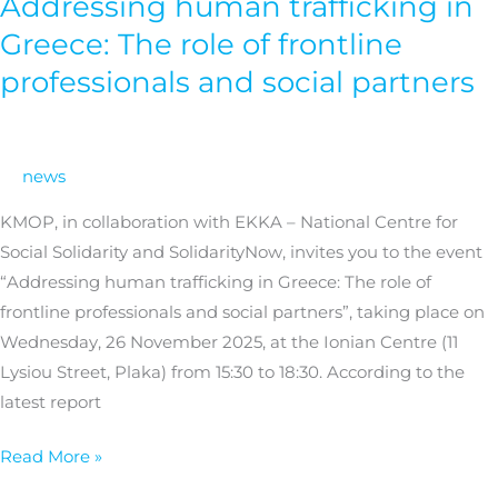
Addressing human trafficking in
Addressing
human
Greece: The role of frontline
trafficking
professionals and social partners
in
Greece:
The
news
role
of
KMOP, in collaboration with EKKA – National Centre for
frontline
Social Solidarity and SolidarityNow, invites you to the event
professionals
“Addressing human trafficking in Greece: The role of
and
frontline professionals and social partners”, taking place on
social
Wednesday, 26 November 2025, at the Ionian Centre (11
partners
Lysiou Street, Plaka) from 15:30 to 18:30. According to the
latest report
Read More »