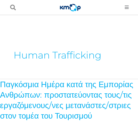
Skip
to
content
Human Trafficking
Παγκόσμια Ημέρα κατά της Εμπορίας
Παγκόσμια
Ημέρα
Ανθρώπων: προστατεύοντας τους/τις
κατά
εργαζόμενους/νες μετανάστες/στριες
της
στον τομέα του Τουρισμού
Εμπορίας
Ανθρώπων:
προστατεύοντας