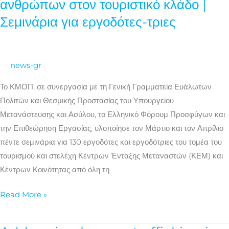
ανθρώπων στον τουριστικό κλάδο |
εμπορία
Σεμινάρια για εργοδότες-τριες
ανθρώπων
στον
τουριστικό
news-gr
κλάδο
|
Το ΚΜΟΠ, σε συνεργασία με τη Γενική Γραμματεία Ευάλωτων
Σεμινάρια
Πολιτών και Θεσμικής Προστασίας του Υπουργείου
για
Μετανάστευσης και Ασύλου, το Ελληνικό Φόρουμ Προσφύγων και
εργοδότες-
την Επιθεώρηση Εργασίας, υλοποίησε τον Μάρτιο και τον Απρίλιο
τριες
πέντε σεμινάρια για 130 εργοδότες και εργοδότριες του τομέα του
τουρισμού και στελέχη Κέντρων Ένταξης Μεταναστών (ΚΕΜ) και
Κέντρων Κοινότητας από όλη τη
Read More »