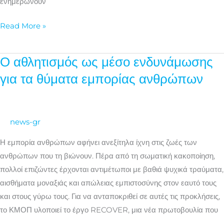
ενημερώνουν
Read More »
Ο αθλητισμός ως μέσο ενδυνάμωσης
Ο
αθλητισμός
για τα θύματα εμπορίας ανθρώπων
ως
μέσο
ενδυνάμωσης
news-gr
για
τα
Η εμπορία ανθρώπων αφήνει ανεξίτηλα ίχνη στις ζωές των
θύματα
ανθρώπων που τη βιώνουν. Πέρα από τη σωματική κακοποίηση,
εμπορίας
πολλοί επιζώντες έρχονται αντιμέτωποι με βαθιά ψυχικά τραύματα,
ανθρώπων
αισθήματα μοναξιάς και απώλειας εμπιστοσύνης στον εαυτό τους
και στους γύρω τους. Για να ανταποκριθεί σε αυτές τις προκλήσεις,
το ΚΜΟΠ υλοποιεί το έργο RECOVER, μια νέα πρωτοβουλία που