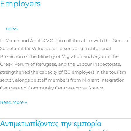
Employers
in
the
Tourism
news
Sector
|
In March and April, KMOP, in collaboration with the General
Seminars
Secretariat for Vulnerable Persons and Institutional
for
Protection of the Ministry of Migration and Asylum, the
Employers
Greek Forum of Refugees, and the Labour Inspectorate,
strengthened the capacity of 130 employers in the tourism
sector, alongside staff members from Migrant Integration
Centres and Community Centres across Greece,
Read More »
Αντιμετωπίζοντας την εμπορία
Αντιμετωπίζοντας
την