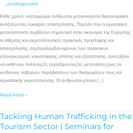
τους/
uncategorised
τις
Κάθε χρόνο, εκατομμύρια άνθρωποι μετακινούνται διασυνοριακά
εργαζόμενους/
αναζητώντας ευκαιρίες απασχόλησης. Παρόλο που η εργασιακή
νες
μετανάστευση συμβάλλει σημαντικά στην οικονομία της Ευρώπης,
μετανάστες/
οι αθέμιτες και εκμεταλλευτικές πρακτικές πρόσληψης και
στριες
απασχόλησης, συμπεριλαμβανομένων των πρακτικών
στον
εξαναγκασμού, κακοποίησης, απάτης και εξαπάτησης, συνεχίζουν
τομέα
να εκθέτουν πολλούς/ές εργαζόμενους/ες μετανάστες/ριες σε
του
κινδύνους σοβαρών παραβιάσεων των δικαιωμάτων τους και
Τουρισμού
εργασιακής εκμετάλλευσης. Οι άνθρωποι μπορεί […]
Read More »
Tackling Human Trafficking in the
Tackling
Human
Tourism Sector | Seminars for
Trafficking