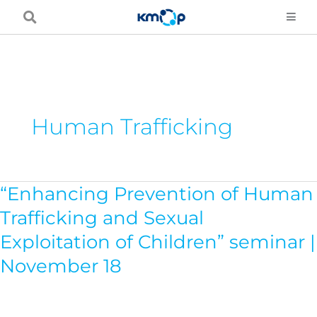
Skip
to
content
Human Trafficking
“Enhancing Prevention of Human
“Enhancing
Prevention
Trafficking and Sexual
of
Exploitation of Children” seminar |
Human
November 18
Trafficking
and
Sexual