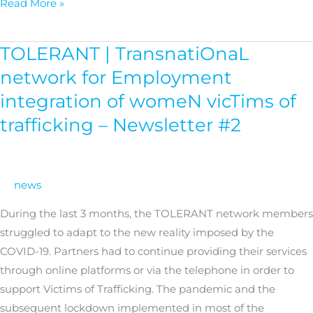
Read More »
TOLERANT | TransnatiOnaL
TOLERANT
|
network for Employment
TransnatiOnaL
integration of womeN vicTims of
network
trafficking – Newsletter #2
for
Employment
integration
of
news
womeN
During the last 3 months, the TOLERANT network members
vicTims
struggled to adapt to the new reality imposed by the
of
COVID-19. Partners had to continue providing their services
trafficking
through online platforms or via the telephone in order to
–
support Victims of Trafficking. The pandemic and the
Newsletter
subsequent lockdown implemented in most of the