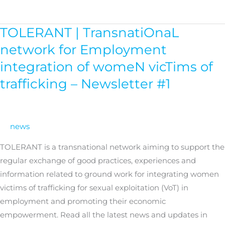
domestic
violence
TOLERANT | TransnatiOnaL
TOLERANT
for
|
network for Employment
the
TransnatiOnaL
economic
integration of womeN vicTims of
network
empowerment
trafficking – Newsletter #1
for
of
Employment
victims
integration
of
news
womeN
TOLERANT is a transnational network aiming to support the
vicTims
regular exchange of good practices, experiences and
of
information related to ground work for integrating women
trafficking
victims of trafficking for sexual exploitation (VoT) in
–
employment and promoting their economic
Newsletter
empowerment. Read all the latest news and updates in
#1