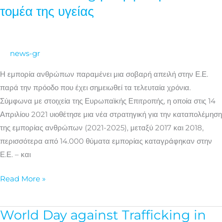
Βελτιώνοντας
τομέα της υγείας
τις
υπηρεσίες
anti-
news-gr
trafficking
με
Η εμπορία ανθρώπων παραμένει μια σοβαρή απειλή στην Ε.Ε.
έμφαση
παρά την πρόοδο που έχει σημειωθεί τα τελευταία χρόνια.
στον
Σύμφωνα με στοιχεία της Ευρωπαϊκής Επιτροπής, η οποία στις 14
τομέα
Απριλίου 2021 υιοθέτησε μια νέα στρατηγική για την καταπολέμηση
της
της εμπορίας ανθρώπων (2021-2025), μεταξύ 2017 και 2018,
υγείας
περισσότερα από 14.000 θύματα εμπορίας καταγράφηκαν στην
Ε.Ε. – και
Read More »
World Day against Trafficking in
World