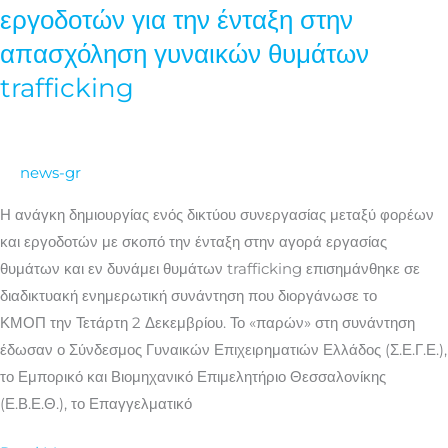
και
εργοδοτών για την ένταξη στην
συνεργασία
απασχόληση γυναικών θυμάτων
φορέων
trafficking
και
εργοδοτών
για
την
news-gr
ένταξη
Η ανάγκη δημιουργίας ενός δικτύου συνεργασίας μεταξύ φορέων
στην
και εργοδοτών με σκοπό την ένταξη στην αγορά εργασίας
απασχόληση
θυμάτων και εν δυνάμει θυμάτων trafficking επισημάνθηκε σε
γυναικών
διαδικτυακή ενημερωτική συνάντηση που διοργάνωσε το
θυμάτων
ΚΜΟΠ την Τετάρτη 2 Δεκεμβρίου. Το «παρών» στη συνάντηση
trafficking
έδωσαν ο Σύνδεσμος Γυναικών Επιχειρηματιών Ελλάδος (Σ.Ε.Γ.Ε.),
το Εμπορικό και Βιομηχανικό Επιμελητήριο Θεσσαλονίκης
(Ε.Β.Ε.Θ.), το Επαγγελματικό