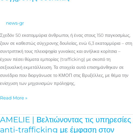
Ένας
στους
150
news-gr
ανθρώπους
Σχεδόν 50 εκατομμύρια άνθρωποι, ή ένας στους 150 παγκοσμίως,
παγκοσμίως
ζουν σε καθεστώς σύγχρονης δουλείας, ενώ 6,3 εκατομμύρια – στη
βρίσκεται
συντριπτική τους πλειοψηφία γυναίκες και ανήλικα κορίτσια –
σε
έχουν πέσει θύματα εμπορίας (trafficking) με σκοπό τη
καθεστώς
σεξουαλική εκμετάλλευση. Τα στοιχεία αυτά επισημάνθηκαν σε
σύγχρονης
συνέδριο που διοργάνωσε το ΚΜΟΠ στις Βρυξέλλες, με θέμα την
δουλείας
ενίσχυση των μηχανισμών πρόληψης,
Read More »
AMELIE | Βελτιώνοντας τις υπηρεσίες
AMELIE
|
anti-trafficking με έμφαση στον