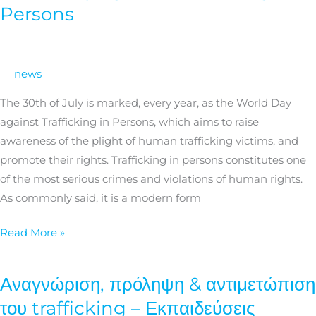
Day
Persons
against
Trafficking
in
news
Persons
The 30th of July is marked, every year, as the World Day
against Trafficking in Persons, which aims to raise
awareness of the plight of human trafficking victims, and
promote their rights. Trafficking in persons constitutes one
of the most serious crimes and violations of human rights.
As commonly said, it is a modern form
Read More »
Αναγνώριση, πρόληψη & αντιμετώπιση
Αναγνώριση,
πρόληψη
του trafficking – Εκπαιδεύσεις