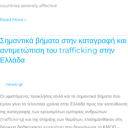
#2
countries severely affected
Read More »
Σημαντικά βήματα στην καταγραφή και
Σημαντικά
βήματα
αντιμετώπιση του trafficking στην
στην
Ελλάδα
καταγραφή
και
αντιμετώπιση
news-gr
του
trafficking
Οι υφιστάμενες προκλήσεις αλλά και τα σημαντικά βήματα που
στην
έχουν γίνει τα τελευταία χρόνια στην Ελλάδα προς την κατεύθυνση
Ελλάδα
της καταγραφής των κρουσμάτων εμπορίας ανθρώπων
(trafficking) και της στήριξης των θυμάτων, επισημάνθηκαν στη
διάρκεια διαδικτυακού workshop που διοργάνωσε το ΚΜΟΠ –