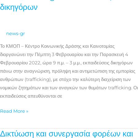
&
δικηγόρων
αντιμετώπιση
του
trafficking
news-gr
–
Εκπαιδεύσεις
Το ΚΜΟΠ – Κέντρο Κοινωνικής Δράσης και Καινοτομίας
δικηγόρων
διοργανώνει την Πέμπτη 3 Φεβρουαρίου και την Παρασκευή 4
Φεβρουαρίου 2022, ώρα 9 π.μ. – 3 μ.μ., εκπαιδεύσεις δικηγόρων
πάνω στην αναγνώριση, πρόληψη και αντιμετώπιση της εμπορίας
ανθρώπων (trafficking), με στόχο την καλύτερη διαχείριση των
νομικών ζητημάτων και των αναγκών των θυμάτων trafficking. Οι
εκπαιδεύσεις απευθύνονται σε
Read More »
Δικτύωση και συνεργασία φορέων και
Δικτύωση