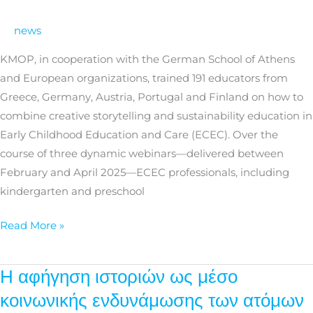
storytelling
and
news
sustainability
KMOP, in cooperation with the German School of Athens
in
and European organizations, trained 191 educators from
Early
Greece, Germany, Austria, Portugal and Finland on how to
Childhood
combine creative storytelling and sustainability education in
Education
Early Childhood Education and Care (ECEC). Over the
and
course of three dynamic webinars—delivered between
Care
February and April 2025—ECEC professionals, including
kindergarten and preschool
Read More »
Η αφήγηση ιστοριών ως μέσο
Η
αφήγηση
κοινωνικής ενδυνάμωσης των ατόμων
ιστοριών