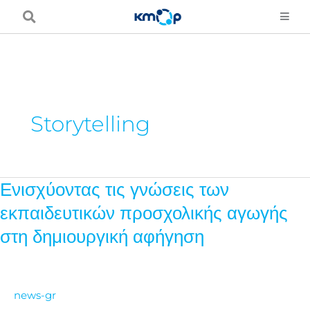
Skip
to
content
Storytelling
Ενισχύοντας τις γνώσεις των
Ενισχύοντας
τις
εκπαιδευτικών προσχολικής αγωγής
γνώσεις
στη δημιουργική αφήγηση
των
εκπαιδευτικών
προσχολικής
news-gr
αγωγής