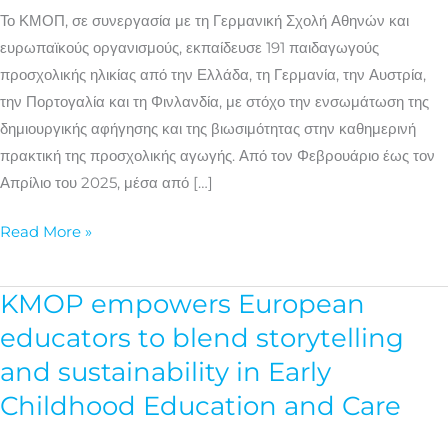
στη
Το ΚΜΟΠ, σε συνεργασία με τη Γερμανική Σχολή Αθηνών και
δημιουργική
ευρωπαϊκούς οργανισμούς, εκπαίδευσε 191 παιδαγωγούς
αφήγηση
προσχολικής ηλικίας από την Ελλάδα, τη Γερμανία, την Αυστρία,
την Πορτογαλία και τη Φινλανδία, με στόχο την ενσωμάτωση της
δημιουργικής αφήγησης και της βιωσιμότητας στην καθημερινή
πρακτική της προσχολικής αγωγής. Από τον Φεβρουάριο έως τον
Απρίλιο του 2025, μέσα από […]
Read More »
KMOP empowers European
KMOP
empowers
educators to blend storytelling
European
and sustainability in Early
educators
Childhood Education and Care
to
blend