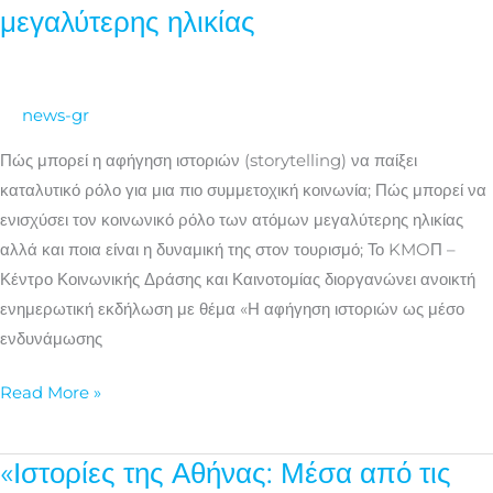
ιστοριών
μεγαλύτερης ηλικίας
ως
μέσο
ενδυνάμωσης
news-gr
για
τα
Πώς μπορεί η αφήγηση ιστοριών (storytelling) να παίξει
άτομα
καταλυτικό ρόλο για μια πιο συμμετοχική κοινωνία; Πώς μπορεί να
μεγαλύτερης
ενισχύσει τον κοινωνικό ρόλο των ατόμων μεγαλύτερης ηλικίας
ηλικίας
αλλά και ποια είναι η δυναμική της στον τουρισμό; Το KMOΠ –
Κέντρο Κοινωνικής Δράσης και Καινοτομίας διοργανώνει ανοικτή
ενημερωτική εκδήλωση με θέμα «Η αφήγηση ιστοριών ως μέσο
ενδυνάμωσης
Read More »
«Ιστορίες της Αθήνας: Μέσα από τις
«Ιστορίες