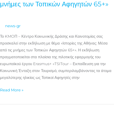
της
μνήμες των Τοπικών Αφηγητών 65+»
Αθήνας:
Μέσα
από
news-gr
τις
μνήμες
Το KMOΠ – Κέντρο Κοινωνικής Δράσης και Καινοτομίας σας
των
προσκαλεί στην εκδήλωση με θέμα «Ιστορίες της Αθήνας: Μέσα
Τοπικών
από τις μνήμες των Τοπικών Αφηγητών 65+». Η εκδήλωση
Αφηγητών
πραγματοποιείται στα πλαίσια της πιλοτικής εφαρμογής του
65+»
ευρωπαϊκού έργου Erasmus+ «TSITour – Εκπαίδευση για την
Κοινωνική Ένταξη στον Τουρισμό, συμπεριλαμβάνοντας τα άτομα
μεγαλύτερης ηλικίας ως Τοπικοί Αφηγητές στην
Read More »