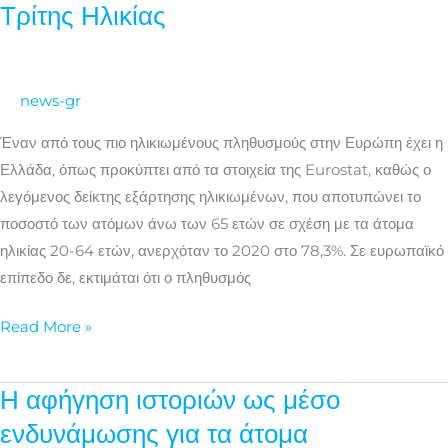
Τρίτης Ηλικίας
ως
μέσο
κοινωνικής
news-gr
ενδυνάμωσης
των
Έναν από τους πιο ηλικιωμένους πληθυσμούς στην Ευρώπη έχει η
ατόμων
Ελλάδα, όπως προκύπτει από τα στοιχεία της Eurostat, καθώς ο
Τρίτης
λεγόμενος δείκτης εξάρτησης ηλικιωμένων, που αποτυπώνει το
Ηλικίας
ποσοστό των ατόμων άνω των 65 ετών σε σχέση με τα άτομα
ηλικίας 20-64 ετών, ανερχόταν το 2020 στο 78,3%. Σε ευρωπαϊκό
επίπεδο δε, εκτιμάται ότι ο πληθυσμός
Read More »
Η αφήγηση ιστοριών ως μέσο
Η
αφήγηση
ενδυνάμωσης για τα άτομα