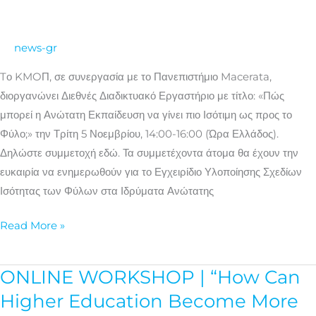
μπορεί
η
news-gr
Ανώτατη
Εκπαίδευση
Tο KMOΠ, σε συνεργασία με το Πανεπιστήμιο Macerata,
να
διοργανώνει Διεθνές Διαδικτυακό Εργαστήριο με τίτλο: «Πώς
γίνει
μπορεί η Ανώτατη Εκπαίδευση να γίνει πιο Ισότιμη ως προς το
πιο
Φύλο;» την Τρίτη 5 Νοεμβρίου, 14:00-16:00 (Ώρα Ελλάδος).
Ισότιμη
Δηλώστε συμμετοχή εδώ. Τα συμμετέχοντα άτομα θα έχουν την
ως
ευκαιρία να ενημερωθούν για το Εγχειρίδιο Υλοποίησης Σχεδίων
προς
Ισότητας των Φύλων στα Ιδρύματα Ανώτατης
το
Φύλο;»
Read More »
ONLINE WORKSHOP | “How Can
ONLINE
WORKSHOP
Higher Education Become More
|