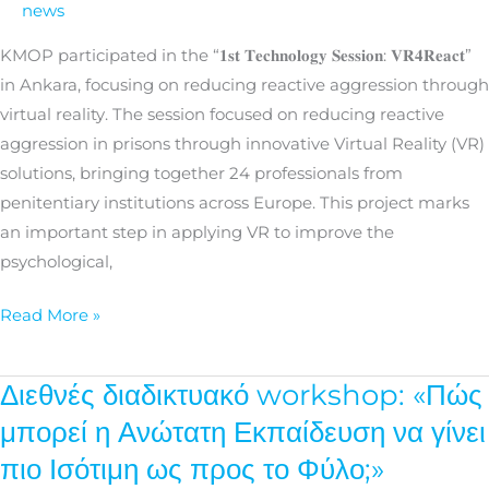
news
of
VR4React
KMOP participated in the “𝟏𝐬𝐭 𝐓𝐞𝐜𝐡𝐧𝐨𝐥𝐨𝐠𝐲 𝐒𝐞𝐬𝐬𝐢𝐨𝐧: 𝐕𝐑𝟒𝐑𝐞𝐚𝐜𝐭”
Project
in Ankara, focusing on reducing reactive aggression through
in
virtual reality. The session focused on reducing reactive
Ankara
aggression in prisons through innovative Virtual Reality (VR)
solutions, bringing together 24 professionals from
penitentiary institutions across Europe. This project marks
an important step in applying VR to improve the
psychological,
Read More »
Διεθνές διαδικτυακό workshop: «Πώς
Διεθνές
διαδικτυακό
μπορεί η Ανώτατη Εκπαίδευση να γίνει
workshop:
πιο Ισότιμη ως προς το Φύλο;»
«Πώς