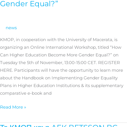
Gender Equal?”
“How
Can
Higher
news
Education
Become
KMOP, in cooperation with the University of Macerata, is
More
organizing an Online International Workshop, titled “How
Gender
Can Higher Education Become More Gender Equal?” on
Equal?”
Tuesday the 5th of November, 13:00-15:00 CET. REGISTER
HERE. Participants will have the opportunity to learn more
about the Handbook on Implementing Gender Equality
Plans in Higher Education Institutions & its supplementary
comparative e-book and
Read More »
Το