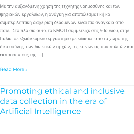
της
Με την αυξανόμενη χρήση της τεχνητής νοημοσύνης και των
Τεχνητής
ψηφιακών εργαλείων, η ανάγκη για αποτελεσματική και
Νοημοσύνης
συμπεριληπτική διαχείριση δεδομένων είναι πιο αναγκαία από
ποτέ. Στο πλαίσιο αυτό, το ΚΜΟΠ συμμετείχε στις 9 Ιουλίου, στην
Ιταλία, σε εξειδικευμένο εργαστήριο με ειδικούς από το χώρο της
δικαιοσύνης, των διωκτικών αρχών, της κοινωνίας των πολιτών και
εκπροσώπους της […]
Read More »
Promoting ethical and inclusive
Promoting
ethical
data collection in the era of
and
Artificial Intelligence
inclusive
data
collection