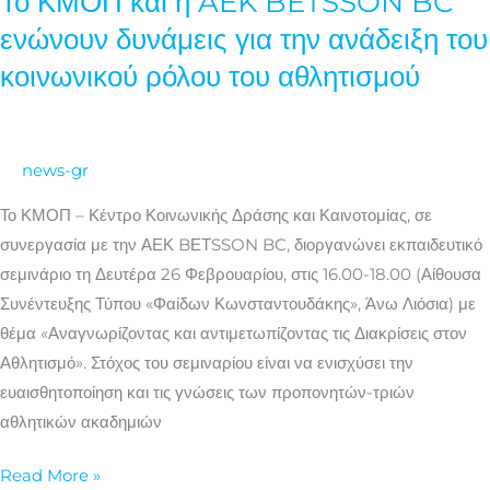
Το ΚΜΟΠ και η AEK BETSSON BC
ΚΜΟΠ
ενώνουν δυνάμεις για την ανάδειξη του
και
κοινωνικού ρόλου του αθλητισμού
η
AEK
BETSSON
news-gr
BC
ενώνουν
Το ΚΜΟΠ – Κέντρο Κοινωνικής Δράσης και Καινοτομίας, σε
δυνάμεις
συνεργασία με την ΑΕΚ BΕΤSSON BC, διοργανώνει εκπαιδευτικό
για
σεμινάριο τη Δευτέρα 26 Φεβρουαρίου, στις 16.00-18.00 (Αίθουσα
την
Συνέντευξης Τύπου «Φαίδων Κωνσταντουδάκης», Άνω Λιόσια) με
ανάδειξη
θέμα «Αναγνωρίζοντας και αντιμετωπίζοντας τις Διακρίσεις στον
του
Αθλητισμό». Στόχος του σεμιναρίου είναι να ενισχύσει την
κοινωνικού
ευαισθητοποίηση και τις γνώσεις των προπονητών-τριών
ρόλου
αθλητικών ακαδημιών
του
αθλητισμού
Read More »