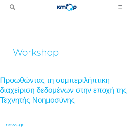
Skip
to
content
Workshop
Προωθώντας τη συμπεριλήπτικη
Προωθώντας
τη
διαχείριση δεδομένων στην εποχή της
συμπεριλήπτικη
Τεχνητής Νοημοσύνης
διαχείριση
δεδομένων
στην
news-gr
εποχή