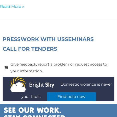
Read More »
PRESS
WORK WITH US
SEMINARS
CALL FOR TENDERS
Give feedback, report a problem or request access to
your information.
Domestic violence is never
your fault.
Find help now