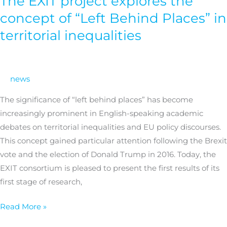
The EXIT project explores the
EXIT
concept of “Left Behind Places” in
project
territorial inequalities
explores
the
concept
news
of
“Left
The significance of “left behind places” has become
Behind
increasingly prominent in English-speaking academic
Places”
debates on territorial inequalities and EU policy discourses.
in
This concept gained particular attention following the Brexit
territorial
vote and the election of Donald Trump in 2016. Today, the
inequalities
EXIT consortium is pleased to present the first results of its
first stage of research,
Read More »