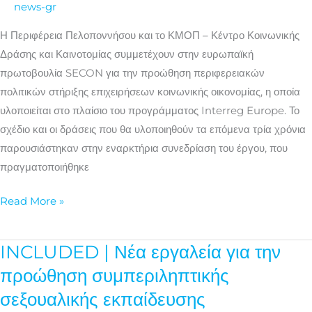
νέα
news-gr
ευρωπαϊκή
Η Περιφέρεια Πελοποννήσου και το ΚΜΟΠ – Κέντρο Κοινωνικής
πρωτοβουλία
Δράσης και Καινοτομίας συμμετέχουν στην ευρωπαϊκή
για
πρωτοβουλία SECON για την προώθηση περιφερειακών
την
πολιτικών στήριξης επιχειρήσεων κοινωνικής οικονομίας, η οποία
προώθηση
υλοποιείται στο πλαίσιο του προγράμματος Interreg Europe. Το
της
σχέδιο και οι δράσεις που θα υλοποιηθούν τα επόμενα τρία χρόνια
κοινωνικής
παρουσιάστηκαν στην εναρκτήρια συνεδρίαση του έργου, που
οικονομίας
πραγματοποιήθηκε
Read More »
INCLUDED | Νέα εργαλεία για την
INCLUDED
|
προώθηση συμπεριληπτικής
Νέα
σεξουαλικής εκπαίδευσης
εργαλεία