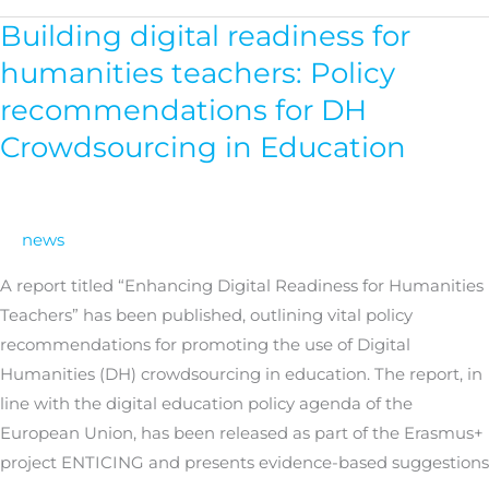
Building digital readiness for
Building
digital
humanities teachers: Policy
readiness
recommendations for DH
for
Crowdsourcing in Education
humanities
teachers:
Policy
recommendations
news
for
A report titled “Enhancing Digital Readiness for Humanities
DH
Teachers” has been published, outlining vital policy
Crowdsourcing
recommendations for promoting the use of Digital
in
Humanities (DH) crowdsourcing in education. The report, in
Education
line with the digital education policy agenda of the
European Union, has been released as part of the Erasmus+
project ENTICING and presents evidence-based suggestions