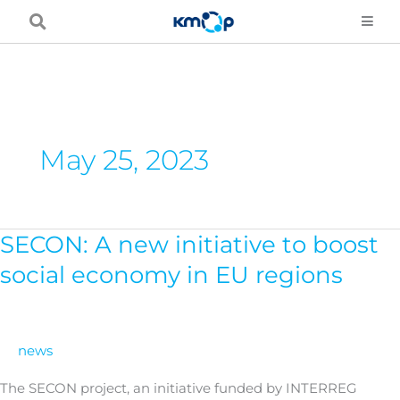
Skip
to
content
May 25, 2023
SECON: A new initiative to boost
SECON:
A
social economy in EU regions
new
initiative
to
news
boost
social
The SECON project, an initiative funded by INTERREG