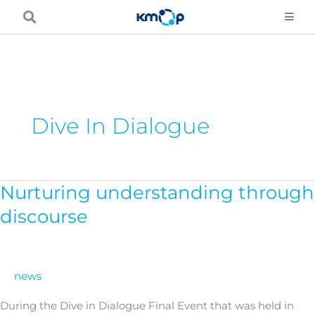
Skip
to
content
Dive In Dialogue
Nurturing understanding through
Nurturing
understanding
discourse
through
discourse
news
During the Dive in Dialogue Final Event that was held in