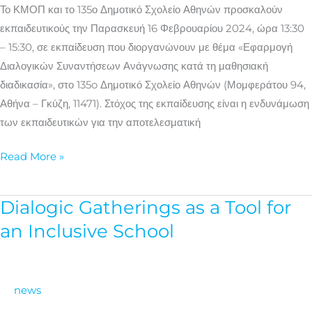
μαθησιακή
Το ΚΜΟΠ και το 135ο Δημοτικό Σχολείο Αθηνών προσκαλούν
διαδικασία
εκπαιδευτικούς την Παρασκευή 16 Φεβρουαρίου 2024, ώρα 13:30
– 15:30, σε εκπαίδευση που διοργανώνουν με θέμα «Εφαρμογή
Διαλογικών Συναντήσεων Ανάγνωσης κατά τη μαθησιακή
διαδικασία», στο 135o Δημοτικό Σχολείο Αθηνών (Μομφεράτου 94,
Αθήνα – Γκύζη, 11471). Στόχος της εκπαίδευσης είναι η ενδυνάμωση
των εκπαιδευτικών για την αποτελεσματική
Read More »
Dialogic Gatherings as a Tool for
Dialogic
Gatherings
an Inclusive School
as
a
Tool
news
for