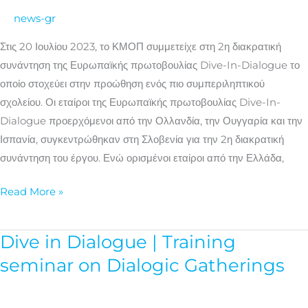
για
news-gr
ένα
Συμπεριληπτικό
Στις 20 Ιουλίου 2023, το ΚΜΟΠ συμμετείχε στη 2η διακρατική
Σχολείο
συνάντηση της Ευρωπαϊκής πρωτοβουλίας Dive-In-Dialogue το
οποίο στοχεύει στην προώθηση ενός πιο συμπεριληπτικού
σχολείου. Οι εταίροι της Ευρωπαϊκής πρωτοβουλίας Dive-In-
Dialogue προερχόμενοι από την Ολλανδία, την Ουγγαρία και την
Ισπανία, συγκεντρώθηκαν στη Σλοβενία για την 2η διακρατική
συνάντηση του έργου. Ενώ ορισμένοι εταίροι από την Ελλάδα,
Read More »
Dive in Dialogue | Training
Dive
in
seminar on Dialogic Gatherings
Dialogue
|