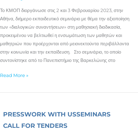
ενσωμάτωσης
στο
Το ΚΜΟΠ διοργάνωσε στις 2 και 3 Φεβρουαρίου 2023, στην
σχολείο
Αθήνα, διήμερο εκπαιδευτικό σεμινάριο με θέμα την αξιοποίηση
των «διαλογικών συναντήσεων» στη μαθησιακή διαδικασία,
προκειμένου να βελτιωθεί η ενσωμάτωση των μαθητών και
μαθητριών που προέρχονται από μειονεκτούντα περιβάλλοντα
στην κοινωνία και την εκπαίδευση. Στο σεμινάριο, το οποίο
συντονίστηκε από το Πανεπιστήμιο της Βαρκελώνης στο
Read More »
PRESS
WORK WITH US
SEMINARS
CALL FOR TENDERS