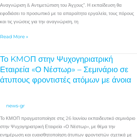
Αναγνώριση & Αντιμετώπιση του Άγχους”. Η εκπαίδευση θα
εφοδιάσει το προσωπικό με τα απαραίτητα εργαλεία, τους πόρους
και τις γνώσεις για την αναγνώριση, τη
Read More »
Το KMOΠ στην Ψυχογηριατρική
Το
KMOΠ
Εταιρεία «Ο Νέστωρ» – Σεμινάριο σε
στην
άτυπους φροντιστές ατόμων με άνοια
Ψυχογηριατρική
Εταιρεία «Ο
Νέστωρ»
news-gr
–
Σεμινάριο
Το ΚΜΟΠ πραγματοποίησε στις 26 Ιουνίου εκπαιδευτικό σεμινάριο
σε
στην Ψυχογηριατρική Εταιρεία «Ο Νέστωρ», με θέμα την
άτυπους
ενημέρωση και ευαισθητοποίηση άτυπων φροντιστών σχετικά με