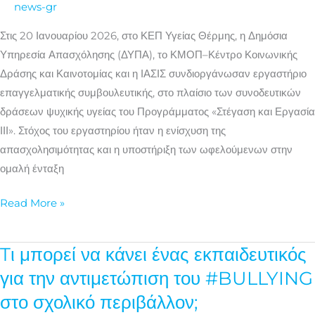
news-gr
επαγγελματικής
ενδυνάμωσης
Στις 20 Ιανουαρίου 2026, στο ΚΕΠ Υγείας Θέρμης, η Δημόσια
Υπηρεσία Απασχόλησης (ΔΥΠΑ), το ΚΜΟΠ–Κέντρο Κοινωνικής
Δράσης και Καινοτομίας και η ΙΑΣΙΣ συνδιοργάνωσαν εργαστήριο
επαγγελματικής συμβουλευτικής, στο πλαίσιο των συνοδευτικών
δράσεων ψυχικής υγείας του Προγράμματος «Στέγαση και Εργασία
ΙΙΙ». Στόχος του εργαστηρίου ήταν η ενίσχυση της
απασχολησιμότητας και η υποστήριξη των ωφελούμενων στην
ομαλή ένταξη
Read More »
Tι μπορεί να κάνει ένας εκπαιδευτικός
Tι
μπορεί
για την αντιμετώπιση του #BULLYING
να
στο σχολικό περιβάλλον;
κάνει