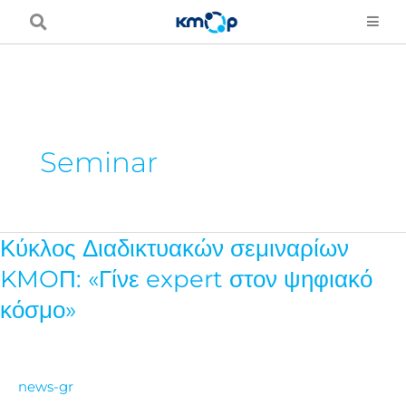
Skip
to
content
Seminar
Κύκλος Διαδικτυακών σεμιναρίων
Κύκλος
Διαδικτυακών
KMOΠ: «Γίνε expert στον ψηφιακό
σεμιναρίων
κόσμο»
KMOΠ:
«Γίνε
expert
news-gr
στον