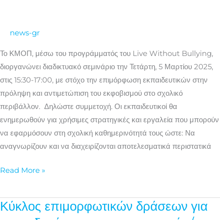
ένας
εκπαιδευτικός
news-gr
για
την
Το ΚΜΟΠ, μέσω του προγράμματός του Live Without Bullying,
αντιμετώπιση
διοργανώνει διαδικτυακό σεμινάριο την Τετάρτη, 5 Μαρτίου 2025,
του
στις 15:30-17:00, με στόχο την επιμόρφωση εκπαιδευτικών στην
#BULLYING
πρόληψη και αντιμετώπιση του εκφοβισμού στο σχολικό
στο
περιβάλλον. Δηλώστε συμμετοχή. Οι εκπαιδευτικοί θα
σχολικό
ενημερωθούν για χρήσιμες στρατηγικές και εργαλεία που μπορούν
περιβάλλον;
να εφαρμόσουν στη σχολική καθημερινότητά τους ώστε: Να
αναγνωρίζουν και να διαχειρίζονται αποτελεσματικά περιστατικά
Read More »
Κύκλος επιμορφωτικών δράσεων για
Κύκλος
επιμορφωτικών