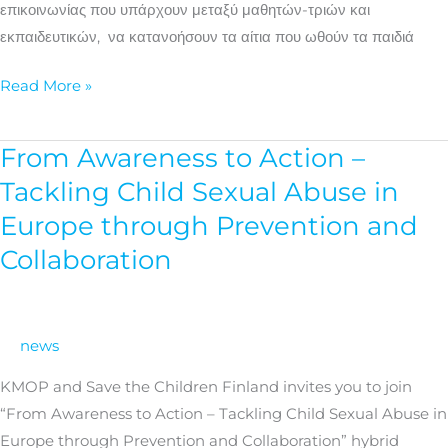
επικοινωνίας που υπάρχουν μεταξύ μαθητών-τριών και
του
εκπαιδευτικών, να κατανοήσουν τα αίτια που ωθούν τα παιδιά
εκφοβισμού
Read More »
From Awareness to Action –
From
Awareness
Tackling Child Sexual Abuse in
to
Europe through Prevention and
Action
Collaboration
–
Tackling
Child
Sexual
news
Abuse
KMOP and Save the Children Finland invites you to join
in
“From Awareness to Action – Tackling Child Sexual Abuse in
Europe
Europe through Prevention and Collaboration” hybrid