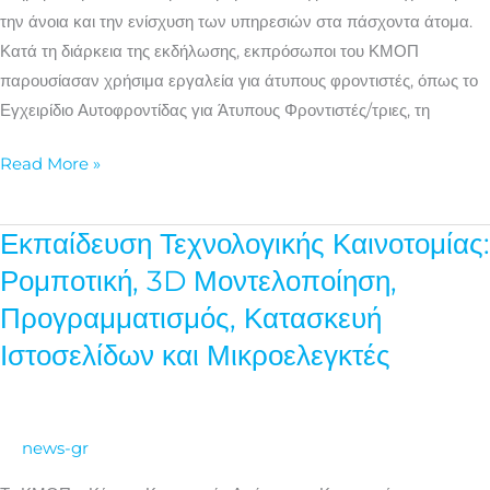
φροντιστές
την άνοια και την ενίσχυση των υπηρεσιών στα πάσχοντα άτομα.
ατόμων
Κατά τη διάρκεια της εκδήλωσης, εκπρόσωποι του ΚΜΟΠ
με
παρουσίασαν χρήσιμα εργαλεία για άτυπους φροντιστές, όπως το
άνοια
Εγχειρίδιο Αυτοφροντίδας για Άτυπους Φροντιστές/τριες, τη
Read More »
Εκπαίδευση Τεχνολογικής Καινοτομίας:
Εκπαίδευση
Τεχνολογικής
Ρομποτική, 3D Μοντελοποίηση,
Καινοτομίας:
Προγραμματισμός, Κατασκευή
Ρομποτική,
Ιστοσελίδων και Μικροελεγκτές
3D
Μοντελοποίηση,
Προγραμματισμός,
Κατασκευή
news-gr
Ιστοσελίδων