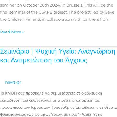
through
seminar on October 30th 2024, in Brussels. This will be the
Prevention
final seminar of the CSAPE project. The project, led by Save
and
the Children Finland, in collaboration with partners from
Collaboration
Read More »
Σεμινάριο | Ψυχική Υγεία: Αναγνώριση
Σεμινάριο
|
και Αντιμετώπιση του Άγχους
Ψυχική
Υγεία:
Αναγνώριση
news-gr
και
Αντιμετώπιση
Το ΚΜΟΠ σας προσκαλεί να συμμετάσχετε σε διαδικτυακή
του
εκπαίδευση που διοργανώνει, με στόχο την κατάρτιση του
Άγχους
προσωπικού των Ιδρυμάτων Τριτοβάθμιας Εκπαίδευσης σε θέματα
ψυχικής υγείας των φοιτητών/τριών, με τίτλο “Ψυχική Υγεία: