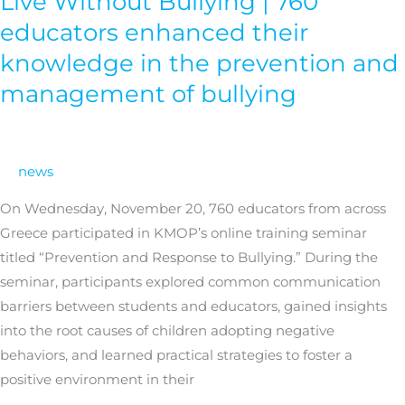
Live Without Bullying | 760
Without
educators enhanced their
Bullying
knowledge in the prevention and
|
management of bullying
760
educators
enhanced
their
news
knowledge
On Wednesday, November 20, 760 educators from across
in
Greece participated in KMOP’s online training seminar
the
titled “Prevention and Response to Bullying.” During the
prevention
seminar, participants explored common communication
and
barriers between students and educators, gained insights
management
into the root causes of children adopting negative
of
behaviors, and learned practical strategies to foster a
bullying
positive environment in their