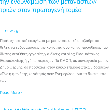
την ενδυνάμωση των μεταναστών/
δράσεων
τριών στον πρωτογενή τομέα
για
την
ενδυνάμωση
news-gr
των
μεταναστών/
Προέρχεσαι από οικογένεια με μεταναστευτικό υπόβαθρο και
τριών
θέλεις να ενδυναμώσεις την κοινότητά σου και να προωθήσεις πιο
στον
δίκαιες συνθήκες εργασίας για όλους και όλες; Είσαι κάτοικος
πρωτογενή
Θεσσαλονίκης ή γύρω περιοχών; Το ΚΜΟΠ, σε συνεργασία με τον
τομέα
Δήμο Θέρμης, σε προσκαλεί στον κύκλο επιμορφωτικών δράσεων
«Γίνε η φωνή της κοινότητάς σου: Ενημερώσου για τα δικαιώματα
των
Read More »
Live