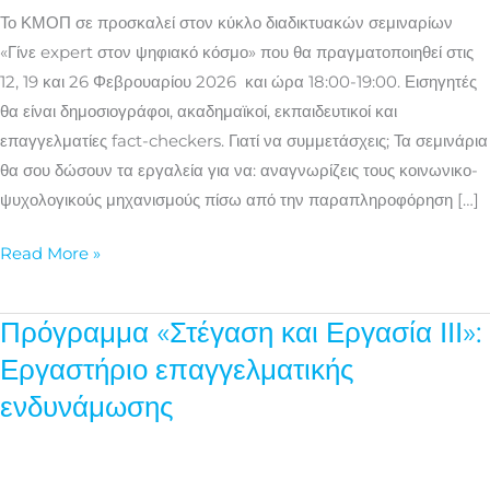
ψηφιακό
Το ΚΜΟΠ σε προσκαλεί στον κύκλο διαδικτυακών σεμιναρίων
κόσμο»
«Γίνε expert στον ψηφιακό κόσμο» που θα πραγματοποιηθεί στις
12, 19 και 26 Φεβρουαρίου 2026 και ώρα 18:00-19:00. Εισηγητές
θα είναι δημοσιογράφοι, ακαδημαϊκοί, εκπαιδευτικοί και
επαγγελματίες fact-checkers. Γιατί να συμμετάσχεις; Τα σεμινάρια
θα σου δώσουν τα εργαλεία για να: αναγνωρίζεις τους κοινωνικο-
ψυχολογικούς μηχανισμούς πίσω από την παραπληροφόρηση […]
Read More »
Πρόγραμμα «Στέγαση και Εργασία ΙΙΙ»:
Πρόγραμμα
«Στέγαση
Εργαστήριο επαγγελματικής
και
ενδυνάμωσης
Εργασία
ΙΙΙ»:
Εργαστήριο