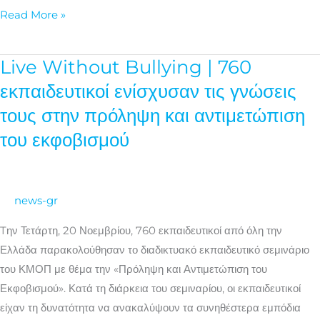
Read More »
Live Without Bullying | 760
Live
Without
εκπαιδευτικοί ενίσχυσαν τις γνώσεις
Bullying
τους στην πρόληψη και αντιμετώπιση
|
του εκφοβισμού
760
εκπαιδευτικοί
ενίσχυσαν
τις
news-gr
γνώσεις
Tην Τετάρτη, 20 Νοεμβρίου, 760 εκπαιδευτικοί από όλη την
τους
Ελλάδα παρακολούθησαν το διαδικτυακό εκπαιδευτικό σεμινάριο
στην
του ΚΜΟΠ με θέμα την «Πρόληψη και Αντιμετώπιση του
πρόληψη
Εκφοβισμού». Κατά τη διάρκεια του σεμιναρίου, οι εκπαιδευτικοί
και
είχαν τη δυνατότητα να ανακαλύψουν τα συνηθέστερα εμπόδια
αντιμετώπιση