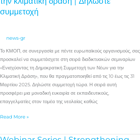
την κλιματική δράση | Δηλώστε
για
συμμετοχή
τη
δημοκρατική
συμμετοχή
των
news-gr
νέων
Το ΚΜΟΠ, σε συνεργασία με πέντε ευρωπαϊκούς οργανισμούς, σας
και
προσκαλεί να συμμετάσχετε στη σειρά διαδικτυακών σεμιναρίων
την
«Ενισχύοντας τη Δημοκρατική Συμμετοχή των Νέων για την
κλιματική
Κλιματική Δράση», που θα πραγματοποιηθεί από τις 10 έως τις 31
δράση
Μαρτίου 2025. Δηλώστε συμμετοχή τώρα. Η σειρά αυτή
|
προσφέρει μια μοναδική ευκαιρία σε εκπαιδευτικούς,
Δηλώστε
επαγγελματίες στον τομέα της νεολαίας καθώς
συμμετοχή
Read More »
Webinar Series | Strengthening
Webinar