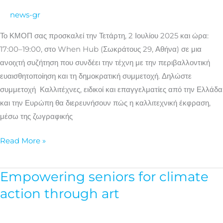
την
news-gr
κλιματική
δράση
Το ΚΜΟΠ σας προσκαλεί την Τετάρτη, 2 Ιουλίου 2025 και ώρα:
και
17:00–19:00, στο When Hub (Σωκράτους 29, Αθήνα) σε μια
την
ανοιχτή συζήτηση που συνδέει την τέχνη με την περιβαλλοντική
περιβαλλοντική
ευαισθητοποίηση και τη δημοκρατική συμμετοχή. Δηλώστε
ευαισθητοποίηση
συμμετοχή Καλλιτέχνες, ειδικοί και επαγγελματίες από την Ελλάδα
και την Ευρώπη θα διερευνήσουν πώς η καλλιτεχνική έκφραση,
μέσω της ζωγραφικής
Read More »
Empowering seniors for climate
Empowering
seniors
action through art
for
climate