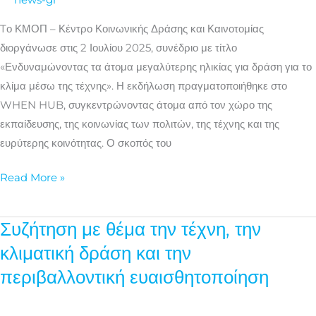
κλιματικής
δράσης
Tο ΚΜΟΠ – Κέντρο Κοινωνικής Δράσης και Καινοτομίας
διοργάνωσε στις 2 Ιουλίου 2025, συνέδριο με τίτλο
«Ενδυναμώνοντας τα άτομα μεγαλύτερης ηλικίας για δράση για το
κλίμα μέσω της τέχνης». Η εκδήλωση πραγματοποιήθηκε στο
WHEN HUB, συγκεντρώνοντας άτομα από τον χώρο της
εκπαίδευσης, της κοινωνίας των πολιτών, της τέχνης και της
ευρύτερης κοινότητας. Ο σκοπός του
Read More »
Συζήτηση με θέμα την τέχνη, την
Συζήτηση
με
κλιματική δράση και την
θέμα
περιβαλλοντική ευαισθητοποίηση
την
τέχνη,