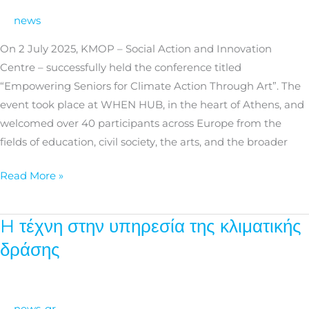
in
news
climate
action
On 2 July 2025, KMOP – Social Action and Innovation
through
Centre – successfully held the conference titled
art
“Empowering Seniors for Climate Action Through Art”. The
event took place at WHEN HUB, in the heart of Athens, and
welcomed over 40 participants across Europe from the
fields of education, civil society, the arts, and the broader
Read More »
H τέχνη στην υπηρεσία της κλιματικής
H
τέχνη
δράσης
στην
υπηρεσία
της
news-gr