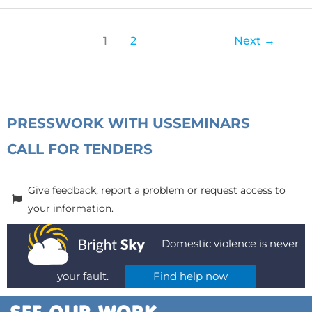
1
2
Next
→
PRESS
WORK WITH US
SEMINARS
CALL FOR TENDERS
Give feedback, report a problem or request access to
your information.
Domestic violence is never
your fault.
Find help now