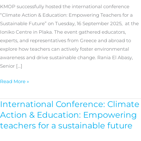
the
KMOP successfully hosted the international conference
forefront
“Climate Action & Education: Empowering Teachers for a
Sustainable Future” on Tuesday, 16 September 2025, at the
Ioniko Centre in Plaka. The event gathered educators,
experts, and representatives from Greece and abroad to
explore how teachers can actively foster environmental
awareness and drive sustainable change. Rania El Abasy,
Senior […]
Read More »
International Conference: Climate
International
Conference:
Action & Education: Empowering
Climate
teachers for a sustainable future
Action
&