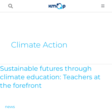
Skip
to
content
Climate Action
Sustainable futures through
Sustainable
futures
climate education: Teachers at
through
the forefront
climate
education:
Teachers
news
at