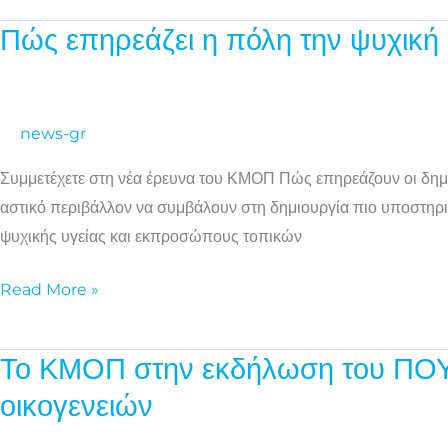
Πώς επηρεάζει η πόλη την ψυχική 
Πώς
επηρεάζει
η
πόλη
news-gr
την
Συμμετέχετε στη νέα έρευνα του ΚΜΟΠ Πώς επηρεάζουν οι δημόσ
ψυχική
αστικό περιβάλλον να συμβάλουν στη δημιουργία πιο υποστηρι
υγεία
ψυχικής υγείας και εκπροσώπους τοπικών
των
νέων;
Read More »
Το ΚΜΟΠ στην εκδήλωση του ΠΟΥ/Ε
Το
ΚΜΟΠ
οικογενειών
στην