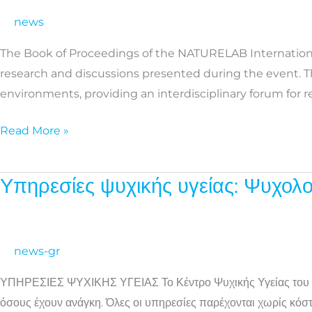
interventions
news
for
The Book of Proceedings of the NATURELAB Internation
improving
research and discussions presented during the event. 
health
environments, providing an interdisciplinary forum for r
and
well-
Read More »
being
Υπηρεσίες ψυχικής υγείας: Ψυχολο
Υπηρεσίες
ψυχικής
υγείας:
Ψυχολογική
news-gr
υποστήριξη
ΥΠΗΡΕΣΙΕΣ ΨΥΧΙΚΗΣ ΥΓΕΙΑΣ Το Κέντρο Ψυχικής Υγείας του ΚΜ
χωρίς
όσους έχουν ανάγκη. Όλες οι υπηρεσίες παρέχονται χωρίς κ
κόστος