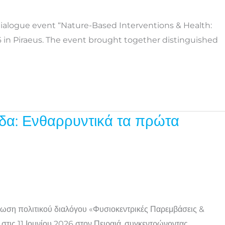
 dialogue event “Nature-Based Interventions & Health:
6 in Piraeus. The event brought together distinguished
δα: Ενθαρρυντικά τα πρώτα
λωση πολιτικού διαλόγου «Φυσιοκεντρικές Παρεμβάσεις &
στις 11 Ιουνίου 2026 στον Πειραιά, συγκεντρώνοντας