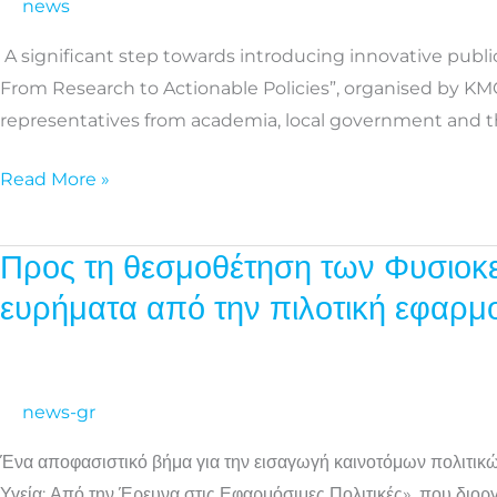
news
Nature-
Based
A significant step towards introducing innovative publi
Interventions
From Research to Actionable Policies”, organised by KM
in
representatives from academia, local government and th
Greece:
Encouraging
Read More »
Early
Findings
Προς τη θεσμοθέτηση των Φυσιοκ
Προς
from
τη
ευρήματα από την πιλοτική εφα
the
θεσμοθέτηση
NATURELAB
των
Pilot
Φυσιοκεντρικών
Programme
news-gr
Παρεμβάσεων
στην
Ένα αποφασιστικό βήμα για την εισαγωγή καινοτόμων πολιτικ
Ελλάδα:
Υγεία: Από την Έρευνα στις Εφαρμόσιμες Πολιτικές», που διο