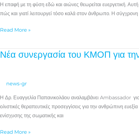
παρεμβάσεις;
Η επαφή με τη φύση εδώ και αιώνες θεωρείται ευεργετική. Αυτή 
Μια
πώς και γιατί λειτουργεί τόσο καλά στον άνθρωπο. Η σύγχρονη
εισαγωγική
ματιά
Read More »
στη
θεραπευτική
Νέα συνεργασία του ΚΜΟΠ για την
Νέα
δύναμη
συνεργασία
της
του
φύσης
ΚΜΟΠ
news-gr
για
Η Δρ. Ευαγγελία Παπανικολάου αναλαμβάνει Ambassador για τη
την
ολιστικές θεραπευτικές προσεγγίσεις για την ανθρώπινη ευεξία
ανάδειξη
ενίσχυσης της σωματικής και
του
θεραπευτικού
Read More »
ρόλου