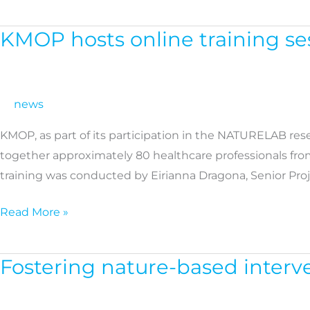
της
φύσης
KMOP hosts online training se
KMOP
hosts
online
training
news
session
KMOP, as part of its participation in the NATURELAB rese
on
together approximately 80 healthcare professionals fro
nature-
training was conducted by Eirianna Dragona, Senior Pro
based
interventions
Read More »
in
healthcare
Fostering nature-based interv
Fostering
nature-
based