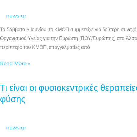
εκδήλωση
του
news-gr
ΠΟΥ/
Ευρώπης
Το Σάββατο 6 Ιουνίου, το ΚΜΟΠ συμμετείχε για δεύτερη συνε
για
Οργανισμού Υγείας για την Ευρώπη (ΠΟΥ/Ευρώπης) στο Άλσος Κ
την
περίπτερο του ΚΜΟΠ, επαγγελματίες από
ψυχική
υγεία
Read More »
και
ευημερία
Τι είναι οι φυσιοκεντρικές θεραπε
Τι
παιδιών
είναι
φύσης
και
οι
οικογενειών
φυσιοκεντρικές
θεραπείες
news-gr
και