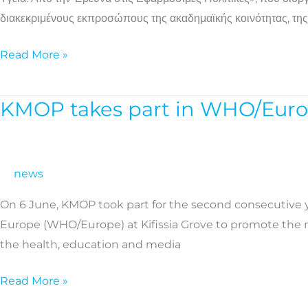
Ενθαρρυντικά
διακεκριμένους εκπροσώπους της ακαδημαϊκής κοινότητας, της
τα
πρώτα
Read More »
ευρήματα
από
KMOP takes part in WHO/Europ
KMOP
την
takes
πιλοτική
part
εφαρμογή
in
του
news
WHO/Europe’s
NATURELAB
On 6 June, KMOP took part for the second consecutive y
“Growing
Europe (WHO/Europe) at Kifissia Grove to promote the me
Healthier
the health, education and media
Together”
event
Read More »