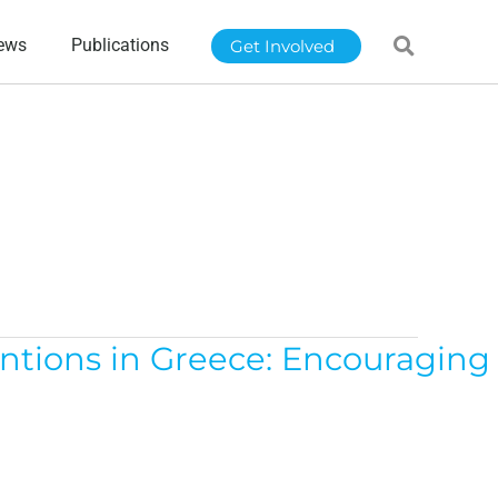
ews
Publications
Get Involved
entions in Greece: Encouraging