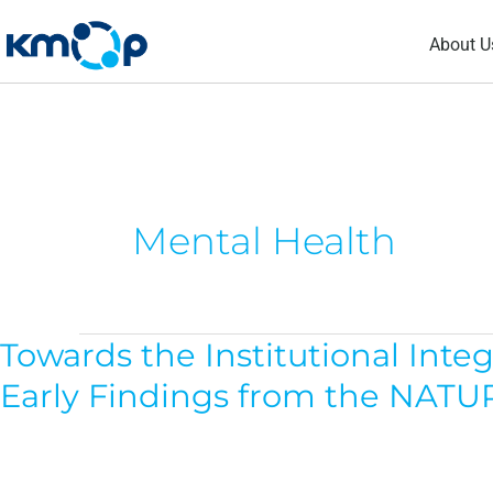
Skip
About U
to
content
Mental Health
Towards the Institutional Inte
Towards
the
Early Findings from the NAT
Institutional
Integration
of