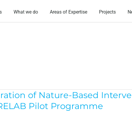
s
What we do
Areas of Expertise
Projects
N
gration of Nature-Based Interv
URELAB Pilot Programme